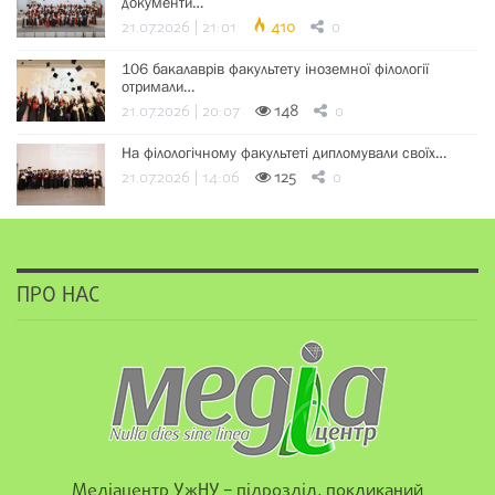
документи…
21.07.2026 | 21:01
410
0
106 бакалаврів факультету іноземної філології
отримали…
21.07.2026 | 20:07
148
0
На філологічному факультеті дипломували своїх…
21.07.2026 | 14:06
125
0
ПРО НАС
Медіацентр УжНУ – підрозділ, покликаний