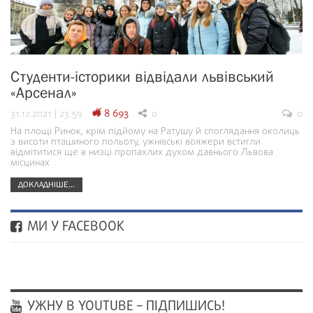
Студенти-історики відвідали львівський
«Арсенал»
31.12.2021 | 23:59
8 693
0
0
На площі Ринок, крім підйому на Ратушу й споглядання околиць
з висоти пташиного польоту, ужнівські вояжери встигли
відмітитися ще в низці пропахлих духом давнього Львова
місцинах
ДОКЛАДНІШЕ...
МИ У FACEBOOK
УЖНУ В YOUTUBE – ПІДПИШИСЬ!