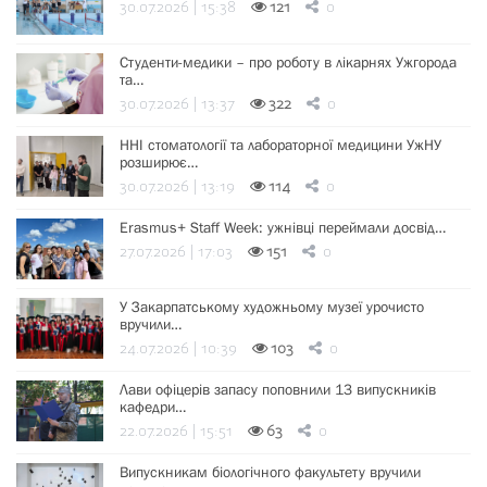
30.07.2026 | 15:38
121
0
Студенти-медики – про роботу в лікарнях Ужгорода
та…
30.07.2026 | 13:37
322
0
ННІ стоматології та лабораторної медицини УжНУ
розширює…
30.07.2026 | 13:19
114
0
Erasmus+ Staff Week: ужнівці переймали досвід…
27.07.2026 | 17:03
151
0
У Закарпатському художньому музеї урочисто
вручили…
24.07.2026 | 10:39
103
0
Лави офіцерів запасу поповнили 13 випускників
кафедри…
22.07.2026 | 15:51
63
0
Випускникам біологічного факультету вручили