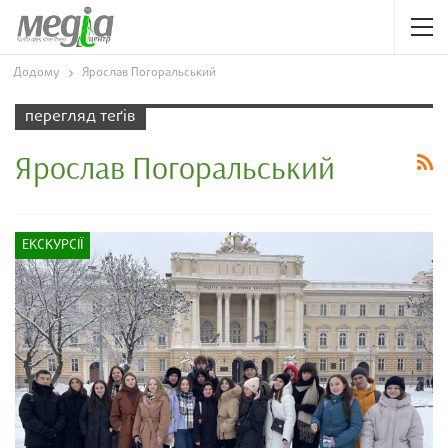
Додому
Ярослав Погоральський
перегляд теґів
Ярослав Погоральський
ЕКСКУРСІЇ