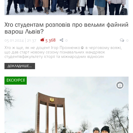
Хто студентам розповів про вельми файний
варош Львів?
05.01.2024 | 21:37
5 368
0
0
Хто ж іще, як не доцент Ігор Прохненко☺ в черговому вояжі,
що дав старт новому сезону пізнавальних мандрівок
студентівфакультету історії та міжнародних відносин
ДОКЛАДНІШЕ...
ЕКСКУРСІЇ