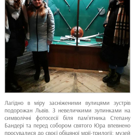
Лагідно в міру засніженими вулицями зустрів
подорожан Львів. З невеличкими зупинками на
символічні фотосесії біля пам’ятника Степану
Бандері та перед собором святого Юра впевнено
просувалися до своєї обіцяної мрії-трилогії: музей