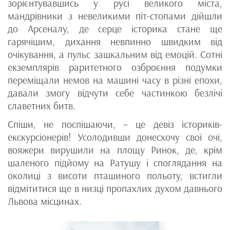
зорієнтувавшись у русі великого міста,
мандрівники з невеликими піт-стопами дійшли
до Арсеналу, де серце історика стане ще
гарячішим, дихання невпинно швидким від
очікування, а пульс зашкальним від емоцій. Сотні
екземплярів раритетного озброєння подумки
переміщали немов на машині часу в різні епохи,
давали змогу відчути себе частинкою безлічі
славетних битв.
Спіши, не поспішаючи, – це девіз істориків-
екскурсіонерів! Усолодивши донесхочу свої очі,
вояжери вирушили на площу Ринок, де, крім
шаленого підйому на Ратушу і споглядання на
околиці з висоти пташиного польоту, встигли
відмітитися ще в низці пропахлих духом давнього
Львова місцинах.