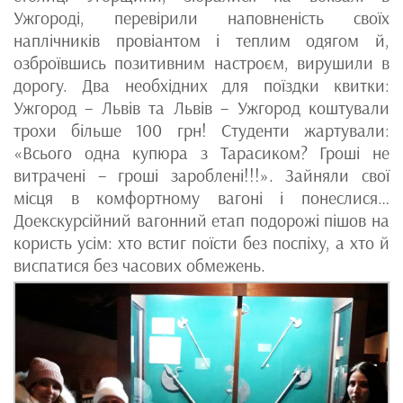
Ужгороді, перевірили наповненість своїх
наплічників провіантом і теплим одягом й,
озброївшись позитивним настроєм, вирушили в
дорогу. Два необхідних для поїздки квитки:
Ужгород – Львів та Львів – Ужгород коштували
трохи більше 100 грн! Студенти жартували:
«Всього одна купюра з Тарасиком? Гроші не
витрачені – гроші зароблені!!!». Зайняли свої
місця в комфортному вагоні і понеслися…
Доекскурсійний вагонний етап подорожі пішов на
користь усім: хто встиг поїсти без поспіху, а хто й
виспатися без часових обмежень.