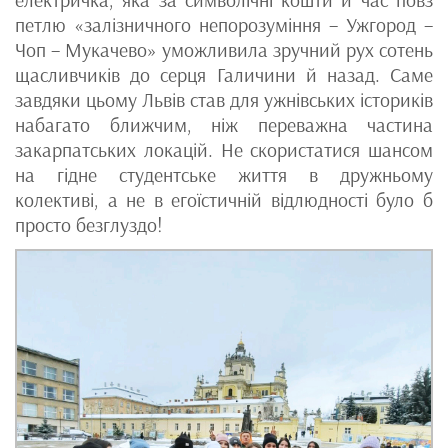
електричка, яка за символічні кошти й час повз
петлю «залізничного непорозуміння – Ужгород –
Чоп – Мукачево» уможливила зручний рух сотень
щасливчиків до серця Галичини й назад. Саме
завдяки цьому Львів став для ужнівських істориків
набагато ближчим, ніж переважна частина
закарпатських локацій. Не скористатися шансом
на гідне студентське життя в дружньому
колективі, а не в егоїстичній відлюдності було б
просто безглуздо!