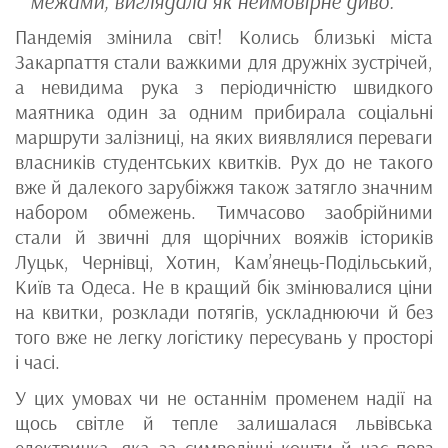
межами, виглядала як неймовірне диво.
Пандемія змінила світ! Колись близькі міста
Закарпаття стали важкими для дружніх зустрічей,
а невидима рука з періодичністю швидкого
маятника один за одним прибирала соціальні
маршрути залізниці, на яких виявлялися переваги
власників студентських квитків. Рух до не такого
вже й далекого зарубіжжя також затягло значним
набором обмежень. Тимчасово заобрійними
стали й звичні для щорічних вояжів істориків
Луцьк, Чернівці, Хотин, Кам’янець-Подільський,
Київ та Одеса. Не в кращий бік змінювалися ціни
на квитки, розклади потягів, ускладнюючи й без
того вже не легку логістику пересувань у просторі
і часі.
У цих умовах чи не останнім променем надії на
щось світле й тепле залишалася львівська