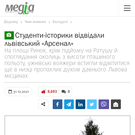
Додому
Чим живемо
Екскурсії
Студенти-історики відвідали
львівський «Арсенал»
На площі Ринок, крім підйому на Ратушу й
споглядання околиць з висоти пташиного
польоту, ужнівські вояжери встигли відмітитися
ще в низці пропахлих духом давнього Львова
місцинах
31.12.2021
8,693
0