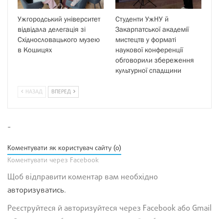
Ужгородський університет
Студенти УжНУ й
відвідала делегація зі
Закарпатської академії
Східнословацького музею
мистецтв у форматі
в Кошицях
наукової конференції
обговорили збереження
культурної спадщини
НАЗАД
ВПЕРЕД
-
Коментувати як користувач сайту (0)
Коментувати через Facebook
Щоб відправити коментар вам необхідно
авторизуватись
.
Реєструйтеся й авторизуйтеся через Facebook або Gmail