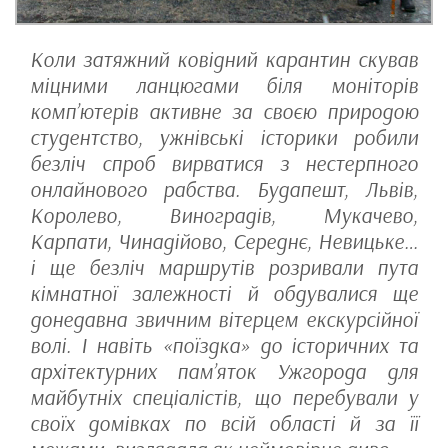
Коли затяжний ковідний карантин скував
міцними ланцюгами біля моніторів
комп’ютерів активне за своєю природою
студентство, ужнівські історики робили
безліч спроб вирватися з нестерпного
онлайнового рабства. Будапешт, Львів,
Королево, Виноградів, Мукачево,
Карпати, Чинадійово, Середнє, Невицьке…
і ще безліч маршрутів розривали пута
кімнатної залежності й обдувалися ще
донедавна звичним вітерцем екскурсійної
волі. І навіть «поїздка» до історичних та
архітектурних пам’яток Ужгорода для
майбутніх спеціалістів, що перебували у
своїх домівках по всій області й за її