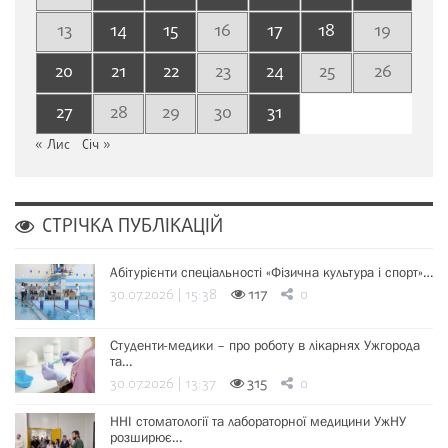
13
14
15
16
17
18
19
20
21
22
23
24
25
26
27
28
29
30
31
« Лис
Січ »
СТРІЧКА ПУБЛІКАЦІЙ
Абітурієнти спеціальності «Фізична культура і спорт»…
30.07.2026 | 15:38
117
0
Студенти-медики – про роботу в лікарнях Ужгорода
та…
30.07.2026 | 13:37
315
0
ННІ стоматології та лабораторної медицини УжНУ
розширює…