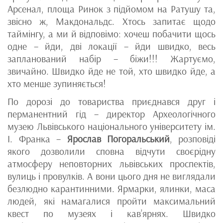
Арсенал, площа Ринок з підйомом на Ратушу та,
звісно ж, Макдональдс. Хтось запитає щодо
таймінгу, а ми й відповімо: хочеш побачити щось
одне – йди, дві локації – йди швидко, весь
запланований набір – біжи!!! Жартуємо,
звичайно. Швидко йде не той, хто швидко йде, а
хто менше зупиняється!
По дорозі до товариства приєднався друг і
перманентний гід – директор Археологічного
музею Львівського національного університету ім.
І. Франка –
Ярослав Погоральський
, розповіді
якого дозволили сповна відчути своєрідну
атмосферу неповторних львівських проспектів,
вулиць і провулків. А вони цього дня не виглядали
безлюдно карантинними. Ярмарки, ялинки, маса
людей, які намагалися пройти максимальний
квест по музеях і кав’ярнях. Швидко