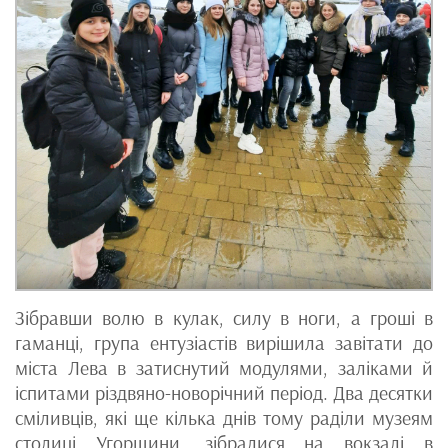
Зібравши волю в кулак, силу в ноги, а гроші в
гаманці, група ентузіастів вирішила завітати до
міста Лева в затиснутий модулями, заліками й
іспитами різдвяно-новорічний період. Два десятки
сміливців, які ще кілька днів тому раділи музеям
столиці Угорщини, зібралися на вокзалі в