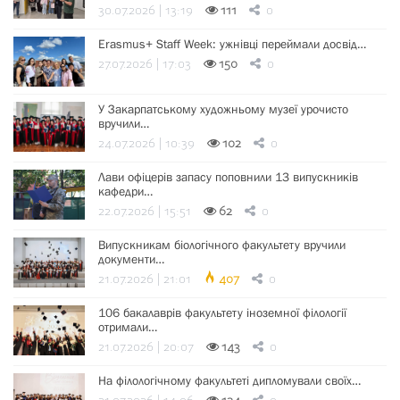
30.07.2026 | 13:19
111
0
Erasmus+ Staff Week: ужнівці переймали досвід…
27.07.2026 | 17:03
150
0
У Закарпатському художньому музеї урочисто
вручили…
24.07.2026 | 10:39
102
0
Лави офіцерів запасу поповнили 13 випускників
кафедри…
22.07.2026 | 15:51
62
0
Випускникам біологічного факультету вручили
документи…
21.07.2026 | 21:01
407
0
106 бакалаврів факультету іноземної філології
отримали…
21.07.2026 | 20:07
143
0
На філологічному факультеті дипломували своїх…