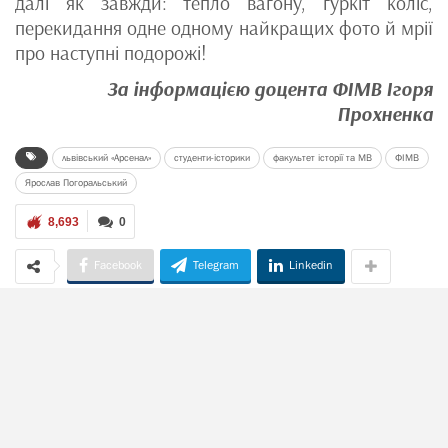
далі як завжди: тепло вагону, гуркіт коліс,
перекидання одне одному найкращих фото й мрії
про наступні подорожі!
За інформацією доцента ФІМВ Ігоря
Прохненка
львівський «Арсенал»
студенти-історики
факультет історії та МВ
ФІМВ
Ярослав Погоральський
8,693
0
Facebook
Telegram
Linkedin