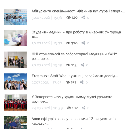
Абітурієнти спеціальності «Фізична культура і спорт»…
30.07.2026 | 15:38
120
0
Студенти-медики – про роботу в лікарнях Ужгорода
та…
30.07.2026 | 13:37
320
0
ННІ стоматології та лабораторної медицини УжНУ
розширює…
30.07.2026 | 13:19
113
0
Erasmus+ Staff Week: ужнівці переймали досвід…
27.07.2026 | 17:03
151
0
У Закарпатському художньому музеї урочисто
вручили…
24.07.2026 | 10:39
102
0
Лави офіцерів запасу поповнили 13 випускників
кафедри…