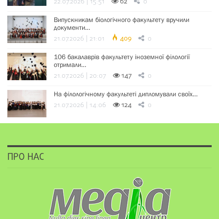
22.07.2026 | 15:51
62
0
Випускникам біологічного факультету вручили
документи…
21.07.2026 | 21:01
409
0
106 бакалаврів факультету іноземної філології
отримали…
21.07.2026 | 20:07
147
0
На філологічному факультеті дипломували своїх…
21.07.2026 | 14:06
124
0
ПРО НАС