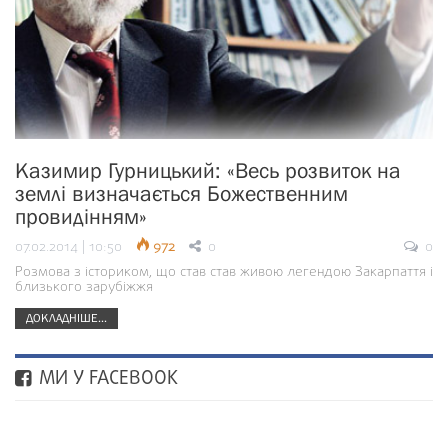
Казимир Гурницький: «Весь розвиток на
землі визначається Божественним
провидінням»
07.02.2014 | 10:50
972
0
0
Розмова з істориком, що став став живою легендою Закарпаття і
близького зарубіжжя
ДОКЛАДНІШЕ...
МИ У FACEBOOK