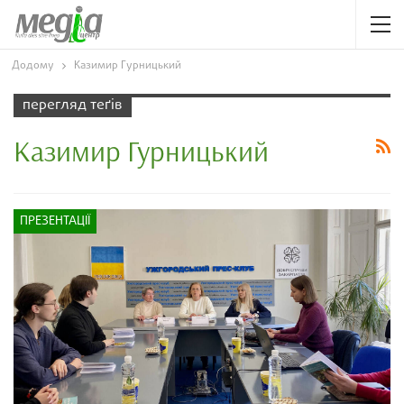
Додому
Казимир Гурницький
перегляд теґів
Казимир Гурницький
ПРЕЗЕНТАЦІЇ