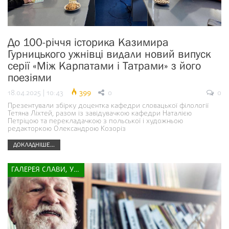
До 100-річчя історика Казимира
Гурницького ужнівці видали новий випуск
серії «Між Карпатами і Татрами» з його
поезіями
18.04.2025 | 10:43
399
0
0
Презентували збірку доцентка кафедри словацької філології
Тетяна Ліхтей, разом із завідувачкою кафедри Наталією
Петріцою та перекладачкою з польської і художньою
редакторкою Олександрою Козоріз
ДОКЛАДНІШЕ...
ГАЛЕРЕЯ СЛАВИ, УСПІХУ, НАДІЇ