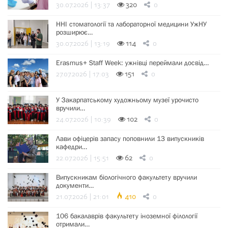
30.07.2026 | 13:37
320
0
ННІ стоматології та лабораторної медицини УжНУ
розширює…
30.07.2026 | 13:19
114
0
Erasmus+ Staff Week: ужнівці переймали досвід…
27.07.2026 | 17:03
151
0
У Закарпатському художньому музеї урочисто
вручили…
24.07.2026 | 10:39
102
0
Лави офіцерів запасу поповнили 13 випускників
кафедри…
22.07.2026 | 15:51
62
0
Випускникам біологічного факультету вручили
документи…
21.07.2026 | 21:01
410
0
106 бакалаврів факультету іноземної філології
отримали…