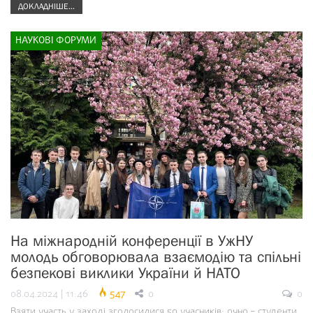
ДОКЛАДНІШЕ...
НАУКОВІ ФОРУМИ
На міжнародній конференції в УжНУ
молодь обговорювала взаємодію та спільні
безпекові виклики України й НАТО
08.04.2024 | 11:46
547
0
0
Взяти участь у заході зголосилися 50 учасників: очно – студенти