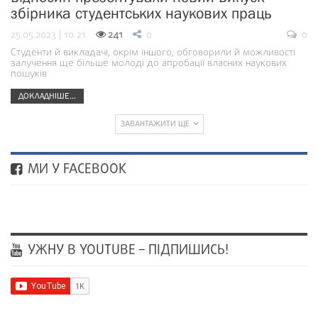
збірника студентських наукових праць
25.05.2023 | 10:21
241
0
0
Студенти й викладачі, окрім іншого, обговорили й можливості
залучення ще більше молоді до апробації власних наукових
пошуків
ДОКЛАДНІШЕ...
ЗАВАНТАЖИТИ ЩЕ
МИ У FACEBOOK
УЖНУ В YOUTUBE – ПІДПИШИСЬ!