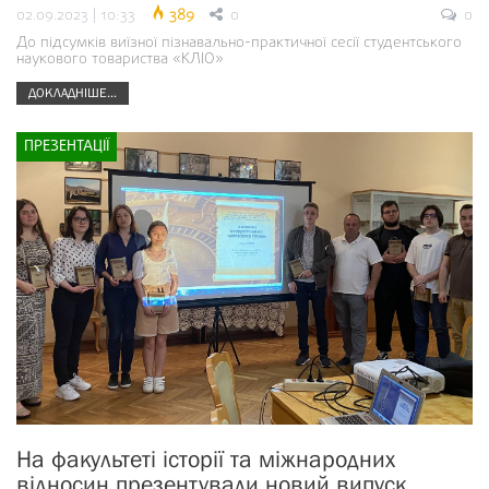
02.09.2023 | 10:33
389
0
0
До підсумків виїзної пізнавально-практичної сесії студентського
наукового товариства «КЛІО»
ДОКЛАДНІШЕ...
ПРЕЗЕНТАЦІЇ
На факультеті історії та міжнародних
відносин презентували новий випуск