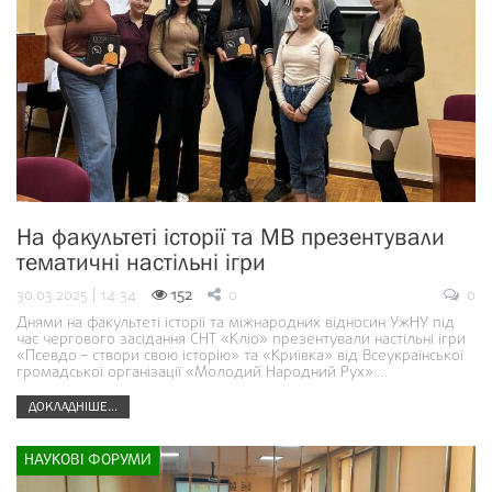
На факультеті історії та МВ презентували
тематичні настільні ігри
30.03.2025 | 14:34
152
0
0
Днями на факультеті історії та міжнародних відносин УжНУ під
час чергового засідання СНТ «Кліо» презентували настільні ігри
«Псевдо – створи свою історію» та «Криївка» від Всеукраїнської
громадської організації «Молодий Народний Рух».…
ДОКЛАДНІШЕ...
НАУКОВІ ФОРУМИ