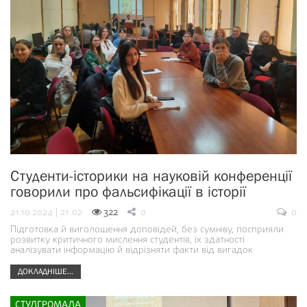
Студенти-історики на науковій конференції
говорили про фальсифікації в історії
21.10.2024 | 21:02
322
0
0
Підготовка й виголошення доповідей, без сумніву, посприяли
розвитку критичного мислення студентів, їх здатності
аналізувати інформацію й відрізняти факти від вигадок
ДОКЛАДНІШЕ...
СТУДГРОМАДА