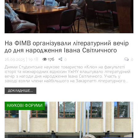
На ФІМВ організували літературний вечір
до дня народження Івана Світличного
26.09.2025 | 19:18
176
0
0
Днями Студентське наукове товариство «Кліо» на факультеті
історії та міжнародних відносин УжНУ влаштувало літературний
вечір з нагоди дня народження Івана Світличного. Участь у
заході взяли члени найбільшого на Закарпатті літературного…
ДОКЛАДНІШЕ...
НАУКОВІ ФОРУМИ