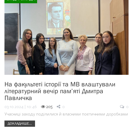
На факультеті історії та МВ влаштували
літературний вечір пам’яті Дмитра
Павличка
03.10.2024 | 10:46
205
0
0
Учасниці заходу поділилися й власними поетичними доробками
ДОКЛАДНІШЕ...