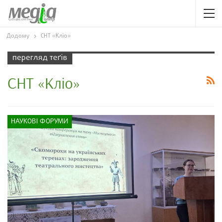
Додому
СНТ «Кліо»
перегляд теґів
СНТ «Кліо»
НАУКОВІ ФОРУМИ