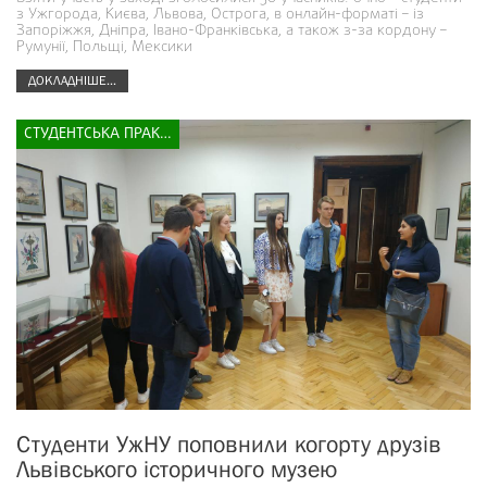
з Ужгорода, Києва, Львова, Острога, в онлайн-форматі – із
Запоріжжя, Дніпра, Івано-Франківська, а також з-за кордону –
Румунії, Польщі, Мексики
ДОКЛАДНІШЕ...
СТУДЕНТСЬКА ПРАКТИКА
Студенти УжНУ поповнили когорту друзів
Львівського історичного музею