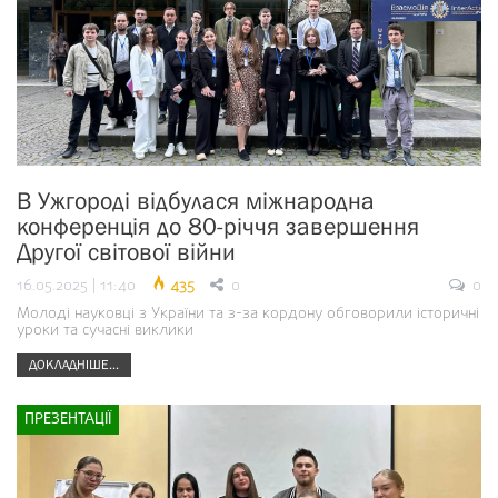
В Ужгороді відбулася міжнародна
конференція до 80-річчя завершення
Другої світової війни
16.05.2025 | 11:40
435
0
0
Молоді науковці з України та з-за кордону обговорили історичні
уроки та сучасні виклики
ДОКЛАДНІШЕ...
ПРЕЗЕНТАЦІЇ