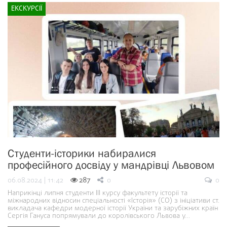
ЕКСКУРСІЇ
Студенти-історики набиралися
професійного досвіду у мандрівці Львовом
06.08.2024 | 11:42
287
0
0
Наприкінці липня студенти ІІІ курсу факультету історії та
міжнародних відносин спеціальності «Історія» (СО) з ініціативи ст.
викладача кафедри модерної історії України та зарубіжних країн
Сергія Гануса попрямували до королівського Львова у…