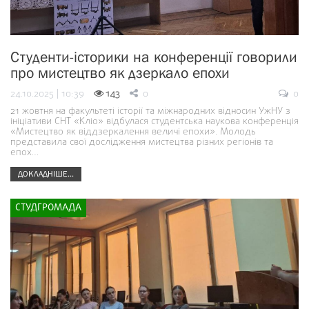
Студенти-історики на конференції говорили
про мистецтво як дзеркало епохи
24.10.2025 | 10:39
143
0
0
21 жовтня на факультеті історії та міжнародних відносин УжНУ з
ініціативи СНТ «Кліо» відбулася студентська наукова конференція
«Мистецтво як віддзеркалення величі епохи». Молодь
представила свої дослідження мистецтва різних регіонів та
епох…
ДОКЛАДНІШЕ...
СТУДГРОМАДА