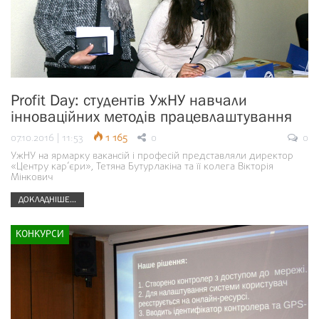
Profit Day: студентів УжНУ навчали
інноваційних методів працевлаштування
07.10.2016 | 11:53
1 165
0
0
УжНУ на ярмарку вакансій і професій представляли директор
«Центру кар’єри», Тетяна Бутурлакіна та її колега Вікторія
Мінкович
ДОКЛАДНІШЕ...
КОНКУРСИ