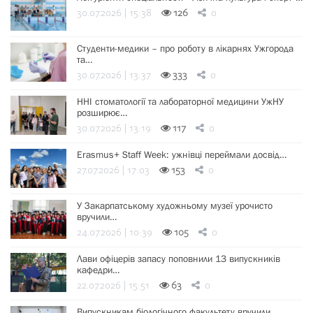
30.07.2026 | 15:38
126
0
Студенти-медики – про роботу в лікарнях Ужгорода
та…
30.07.2026 | 13:37
333
0
ННІ стоматології та лабораторної медицини УжНУ
розширює…
30.07.2026 | 13:19
117
0
Erasmus+ Staff Week: ужнівці переймали досвід…
27.07.2026 | 17:03
153
0
У Закарпатському художньому музеї урочисто
вручили…
24.07.2026 | 10:39
105
0
Лави офіцерів запасу поповнили 13 випускників
кафедри…
22.07.2026 | 15:51
63
0
Випускникам біологічного факультету вручили