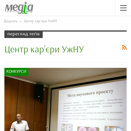
Додому
Центр кар’єри УжНУ
перегляд теґів
Центр кар’єри УжНУ
КОНКУРСИ