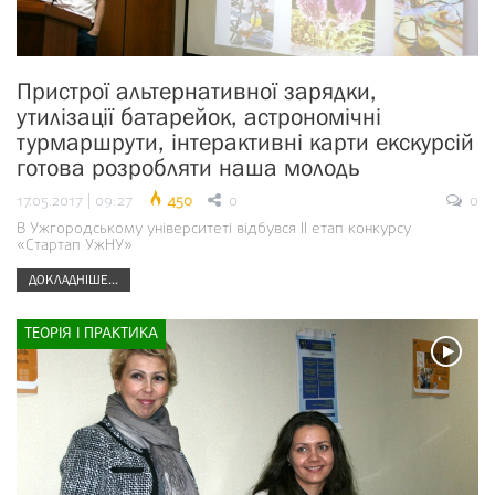
Пристрої альтернативної зарядки,
утилізації батарейок, астрономічні
турмаршрути, інтерактивні карти екскурсій
готова розробляти наша молодь
17.05.2017 | 09:27
450
0
0
В Ужгородському університеті відбувся ІІ етап конкурсу
«Стартап УжНУ»
ДОКЛАДНІШЕ...
ТЕОРІЯ І ПРАКТИКА