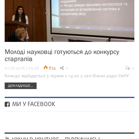
Молоді науковці готуються до конкурсу
стартапів
01.06.2016 | 09:36
874
0
0
Конкурс відбудеться 3 червня о 14:00 у залі Вченої ради УжНУ
ДОКЛАДНІШЕ...
МИ У FACEBOOK