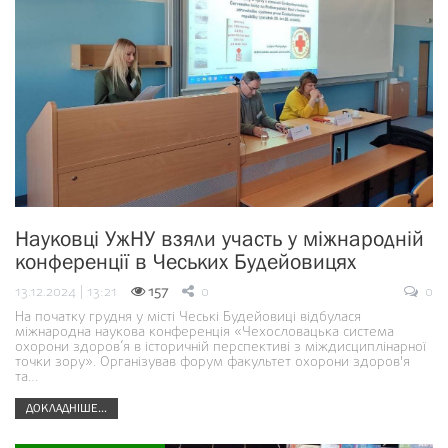
Науковці УжНУ взяли участь у міжнародній
конференції в Чеських Будейовицях
13.12.2024 | 13:21
157
0
0
На початку грудня у місті Чеські Будейовиці відбулася
міжнародна наукова конференція «Чехословацька система
охорони здоров’я в історичній перспективі з міждисциплінарної
точки зору». Організував форум факультет охорони здоров'я
та…
ДОКЛАДНІШЕ...