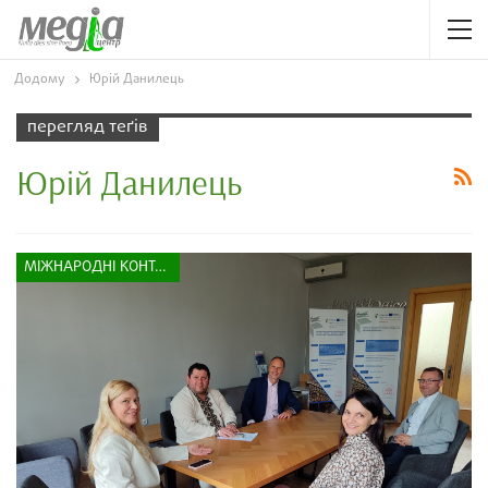
Додому
Юрій Данилець
перегляд теґів
Юрій Данилець
МІЖНАРОДНІ КОНТАКТИ