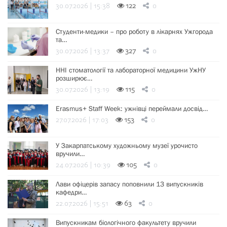
30.07.2026 | 15:38
122
0
Студенти-медики – про роботу в лікарнях Ужгорода
та…
30.07.2026 | 13:37
327
0
ННІ стоматології та лабораторної медицини УжНУ
розширює…
30.07.2026 | 13:19
115
0
Erasmus+ Staff Week: ужнівці переймали досвід…
27.07.2026 | 17:03
153
0
У Закарпатському художньому музеї урочисто
вручили…
24.07.2026 | 10:39
105
0
Лави офіцерів запасу поповнили 13 випускників
кафедри…
22.07.2026 | 15:51
63
0
Випускникам біологічного факультету вручили