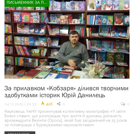
ПИСЬМЕННИК ЗА ПРИЛАВКОМ
За прилавком «Кобзаря» ділився творчими
здобутками історик Юрій Данилець
04.12.2023 | 20:53
426
0
0
Науковець УжНУ презентував колективну монографію «У світлі
Божої слави», що розповідає про життя й духовну діяльність
архімандрита Вікентія (Ороса), який був засуджений на 25 років
за «співпрацю з буржуазними націоналістами»