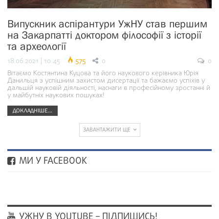
Випускник аспірантури УжНУ став першим
на Закарпатті доктором філософії з історії
та археології
18.06.2021 | 10:45
575
0
0
Вітаємо Костянтина Куцова та його наукового керівника Юрія
Данильця з успішним захистом дисертації та бажаємо успіхів у
дальшій науковій діяльності, наснаги в професійному зростанні й
у майбутніх наукових пошуках!
ДОКЛАДНІШЕ...
ЗАВАНТАЖИТИ ЩЕ
МИ У FACEBOOK
УЖНУ В YOUTUBE – ПІДПИШИСЬ!