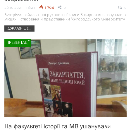
26.10.2021 | 18:41
1 764
0
0
620-річчя найдавнішої рукописної книги Закарпаття вшанували в
місцях її створення й представники Ужгородського університету
ДОКЛАДНІШЕ...
ПРЕЗЕНТАЦІЇ
На факультеті історії та МВ ушанували