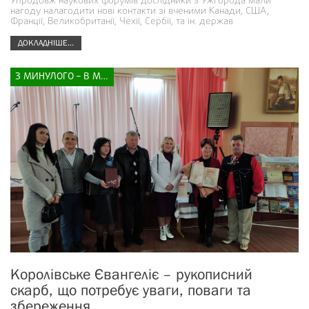
Упродовж наукових форумів дослідники з Ужгорода мали
нагоду налагодити нові контакти зі вченими Канади, США,
Франції, Великобританії, Чехії, Сербії, та ін. держав
ДОКЛАДНІШЕ...
З МИНУЛОГО – В МАЙБУТНЄ
Королівське Євангеліє – рукописний
скарб, що потребує уваги, поваги та
збереження