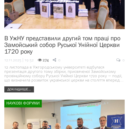
В УжНУ представили другий том праці про
Замойський собор Руської Унійної Церкви
1720 року
12.11.2025 | 19:52
274
0
0
12 листопада в Ужгородському університеті відбулася
презентація другого тому збірки, присвяченої Замойському
провінційному собору Руської Унійної Церкви 1720 року — події,
що визначила розвиток української церкви на століття вперед.…
ДОКЛАДНІШЕ...
НАУКОВІ ФОРУМИ