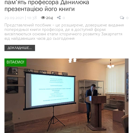
пам’ять професора Данилюка
презентацією його книги
29.09.2021 | 10:38
204
0
0
Представлений посібник – це розширене, довершене видання
попередньої книги професора, де в доступній формі
висвітлюються основні етапи історичного розвитку Закарпаття
від найдавніших часів до сьогодення
ДОКЛАДНІШЕ...
ВІТАЄМО!