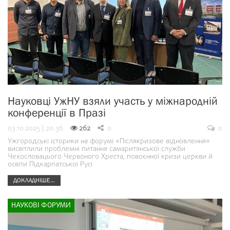
Науковці УжНУ взяли участь у міжнародній
конференції в Празі
03.10.2025 | 20:36
262
0
0
Ужгородські історики на форумі «Післякризове відновлення»
висвітлили проблемні питання самаритянської служби
Чехословацього Червоного Хреста, повоєнної кризи церкви й
освіти Підкарпатської Русі
ДОКЛАДНІШЕ...
НАУКОВІ ФОРУМИ