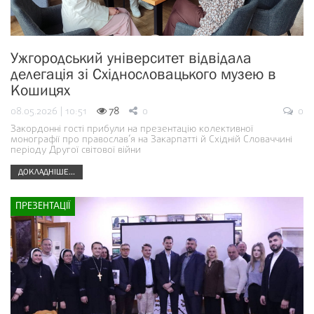
Ужгородський університет відвідала
делегація зі Східнословацького музею в
Кошицях
08.05.2026 | 10:51
78
0
0
Закордонні гості прибули на презентацію колективної
монографії про православ’я на Закарпатті й Східній Словаччині
періоду Другої світової війни
ДОКЛАДНІШЕ...
ПРЕЗЕНТАЦІЇ