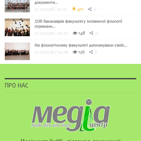
документи…
21.07.2026 | 21:01
411
0
106 бакалаврів факультету іноземної філології
отримали…
21.07.2026 | 20:07
148
0
На філологічному факультеті дипломували своїх…
21.07.2026 | 14:06
126
0
ПРО НАС