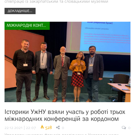
співпрацю із закарпатським та словацькими музеями
ДОКЛАДНІШЕ...
МІЖНАРОДНІ КОНТАКТИ
Історики УжНУ взяли участь у роботі трьох
міжнародних конференцій за кордоном
22.12.2021 | 22:07
528
0
0