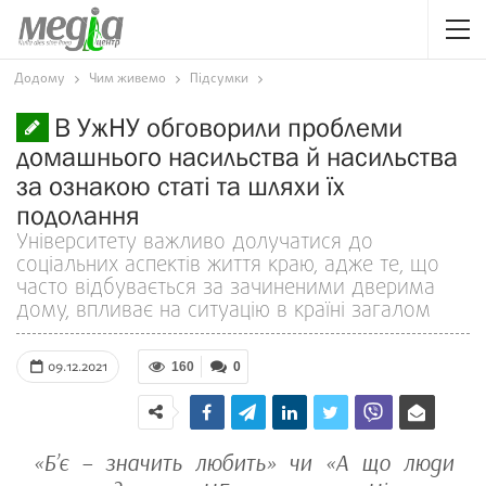
Додому
Чим живемо
Підсумки
В УжНУ обговорили проблеми
домашнього насильства й насильства
за ознакою статі та шляхи їх
подолання
Університету важливо долучатися до
соціальних аспектів життя краю, адже те, що
часто відбувається за зачиненими дверима
дому, впливає на ситуацію в країні загалом
09.12.2021
160
0
«Б’є – значить любить» чи «А що люди