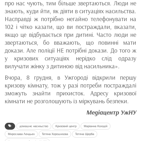
про нас чують, тим більше звертаються. Люди не
знають, куди йти, як діяти в ситуаціях насильства.
Насправді ж потрібно негайно телефонувати на
102 і чітко казати, що ви постраждали, вказати,
якщо це відбувається при дитині. Часто люди не
звертаються, бо вважають, що повинні мати
докази. Але поліції НЕ потрібні докази. До того ж
у кризових ситуаціях нерідко слід одразу
вилучати жінку з дитиною від насильника».
Вчора, 8 грудня, в Ужгороді відкрили першу
кризову кімнату, тож у разі потреби постраждалі
зможуть знайти прихисток. Адресу кризової
кімнати не розголошують із міркувань безпеки.
Медіацентр УжНУ
домашнє насильство
Кризовий центр
Маріанна Колодій
Мирослава Лендьел
Тетяна Хорошилова
Тетяна Щерба