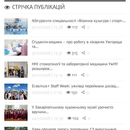
СТРІЧКА ПУБЛІКАЦІЙ
Абітурієнти спеціальності «Фізична культура і спорт»…
30.07.2026 | 15:38
117
0
Студенти-медики – про роботу в лікарнях Ужгорода
та…
30.07.2026 | 13:37
315
0
ННІ стоматології та лабораторної медицини УжНУ
розширює…
30.07.2026 | 13:19
111
0
Erasmus+ Staff Week: ужнівці переймали досвід…
27.07.2026 | 17:03
150
0
У Закарпатському художньому музеї урочисто
вручили…
24.07.2026 | 10:39
102
0
Лави офіцерів запасу поповнили 13 випускників