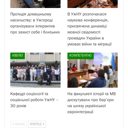
Протидія домашньому
В УжНУ розпочалася
насильству: в Ужгороді
наукова конференція,
організували інтерактив
присвячена динаміці
про захист себе і близьких
мовної свідомості
громадян України в
умовах війни та міграції
ЮВІЛЕЇ
КОМПЕТЕНТНО
Кафедрі соціології та
На факультеті історії та МВ
соціальної роботи УжНУ –
дискутували про бар’єри
30 років
на шляху української
євроінтеграції
НАЗАД
ВПЕРЕД