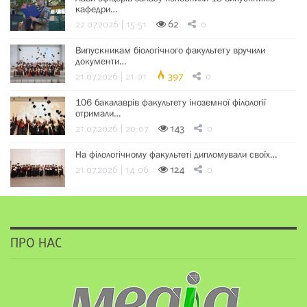
кафедри…
22.07.2026 | 15:51
62
0
Випускникам біологічного факультету вручили
документи…
21.07.2026 | 21:01
397
0
106 бакалаврів факультету іноземної філології
отримали…
21.07.2026 | 20:07
143
0
На філологічному факультеті дипломували своїх…
21.07.2026 | 14:06
124
0
ПРО НАС