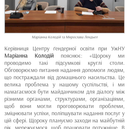
Маріанна Колодій та Мирослава Лендьел
Керівниця Центру ґендерної освіти при УжНУ
Маріанна Колодій
пояснює: «Щороку ми
проводимо такі підсумкові круглі столи.
Обговорюємо питання надання допомоги людям,
що постраждали від домашнього насильства. Це
велика проблема у нашому суспільстві, і ми
намагаємося бути майданчиком для діалогу між
різними органами, структурами, організаціями,
щоб вони могли проговорювати проблеми,
зміцнювати успіхи, поліпшувати надання послуг у
цій сфері. Щороку плануємо заходи на майбутній
рік, мережуємося, щоб працювати потужніше. В