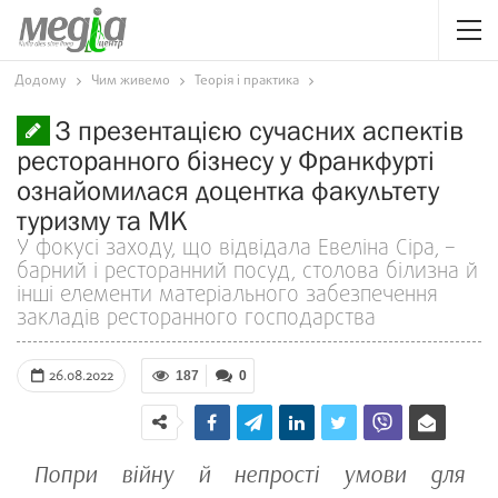
Додому
Чим живемо
Теорія і практика
З презентацією сучасних аспектів
ресторанного бізнесу у Франкфурті
ознайомилася доцентка факультету
туризму та МК
У фокусі заходу, що відвідала Евеліна Сіра, –
барний і ресторанний посуд, столова білизна й
інші елементи матеріального забезпечення
закладів ресторанного господарства
26.08.2022
187
0
Попри війну й непрості умови для