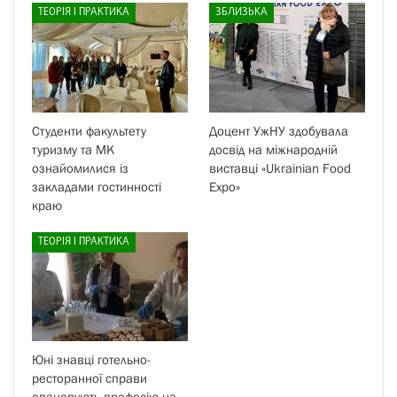
ТЕОРІЯ І ПРАКТИКА
ЗБЛИЗЬКА
Студенти факультету
Доцент УжНУ здобувала
туризму та МК
досвід на міжнародній
ознайомилися із
виставці «Ukrainian Food
закладами гостинності
Expo»
краю
ТЕОРІЯ І ПРАКТИКА
Юні знавці готельно-
ресторанної справи
опановують професію на