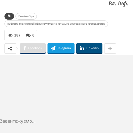
Вл. інф.
Евеліна Сіра
кафедра туристичної інфраструктури та готельно-ресторанного господарства
187
0
Facebook
Telegram
Linkedin
Завантажуємо...