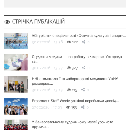
СТРІЧКА ПУБЛІКАЦІЙ
Абітурієнти спеціальності «Фізична культура і спорт»…
30.07.2026 | 15:38
122
0
Студенти-медики – про роботу в лікарнях Ужгорода
та…
30.07.2026 | 13:37
327
0
ННІ стоматології та лабораторної медицини УжНУ
розширює…
30.07.2026 | 13:19
115
0
Erasmus+ Staff Week: ужнівці переймали досвід…
27.07.2026 | 17:03
153
0
У Закарпатському художньому музеї урочисто
вручили…