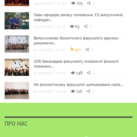
24.07.2026 | 10:39
105
0
Лави офіцерів запасу поповнили 13 випускників
кафедри…
22.07.2026 | 15:51
63
0
Випускникам біологічного факультету вручили
документи…
21.07.2026 | 21:01
411
0
106 бакалаврів факультету іноземної філології
отримали…
21.07.2026 | 20:07
148
0
На філологічному факультеті дипломували своїх…
21.07.2026 | 14:06
126
0
ПРО НАС