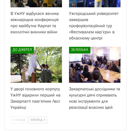
В УжНУ відбулася велика
Ужгородський університет
міжнародна конференція
завершив
про майбутнє Карпат та
профорієнтаційний тур
екологічні виклики війни
«Фестивалем кар’єри» в
обласному центрі
ДО ДЖЕРЕЛ
ЗБЛИЗЬКА
У дворі головного корпусу
Закарпатські дослідники та
УжНУ відкрили перший на
культурні діячі отримають
Закарпатті пам’ятник Лесі
нові інструменти для
Українці
реалізації власних ідей
НАЗАД
ВПЕРЕД