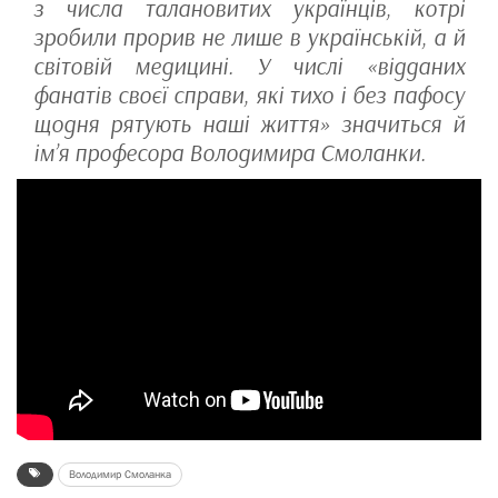
з числа талановитих українців, котрі
зробили прорив не лише в українській, а й
світовій медицині. У числі «відданих
фанатів своєї справи, які тихо і без пафосу
щодня рятують наші життя» значиться й
ім’я професора Володимира Смоланки.
Володимир Смоланка