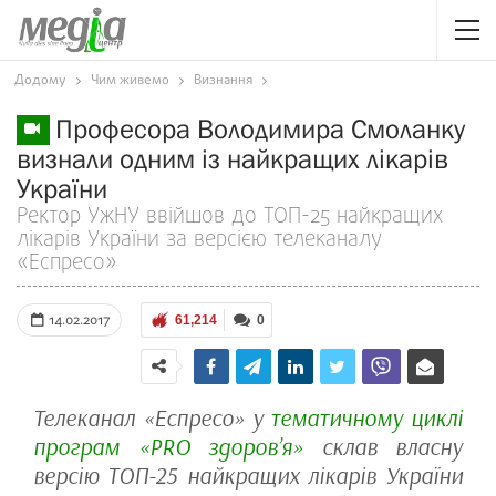
Додому
Чим живемо
Визнання
Професора Володимира Смоланку
визнали одним із найкращих лікарів
України
Ректор УжНУ ввійшов до ТОП-25 найкращих
лікарів України за версією телеканалу
«Еспресо»
14.02.2017
61,214
0
Телеканал «Еспресо» у
тематичному циклі
програм «PRO здоров’я»
склав власну
версію ТОП-25 найкращих лікарів України