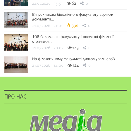
22.07.2026 | 15:51
62
0
Випускникам біологічного факультету вручили
документи…
21.07.2026 | 21:01
396
0
106 бакалаврів факультету іноземної філології
отримали…
21.07.2026 | 20:07
143
0
На філологічному факультеті дипломували своїх…
21.07.2026 | 14:06
124
0
ПРО НАС