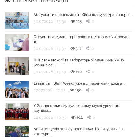
СТРІЧКА ПУБЛІКАЦІЙ
Абітурієнти спеціальності «Фізична культура і спорт»…
30.07.2026 | 15:38
115
0
Студенти-медики – про роботу в лікарнях Ужгорода
та…
30.07.2026 | 13:37
311
0
ННІ стоматології та лабораторної медицини УжНУ
розширює…
30.07.2026 | 13:19
110
0
Erasmus+ Staff Week: ужнівці переймали досвід…
27.07.2026 | 17:03
150
0
У Закарпатському художньому музеї урочисто
вручили…
24.07.2026 | 10:39
102
0
Лави офіцерів запасу поповнили 13 випускників
кафедри…