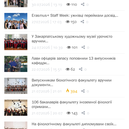
30.07.2026 | 13:19
110
0
Erasmus+ Staff Week: ужнівці переймали досвід…
27.07.2026 | 17:03
150
0
У Закарпатському художньому музеї урочисто
вручили…
24.07.2026 | 10:39
101
0
Лави офіцерів запасу поповнили 13 випускників
кафедри…
22.07.2026 | 15:51
62
0
Випускникам біологічного факультету вручили
документи…
21.07.2026 | 21:01
394
0
106 бакалаврів факультету іноземної філології
отримали…
21.07.2026 | 20:07
143
0
На філологічному факультеті дипломували своїх…