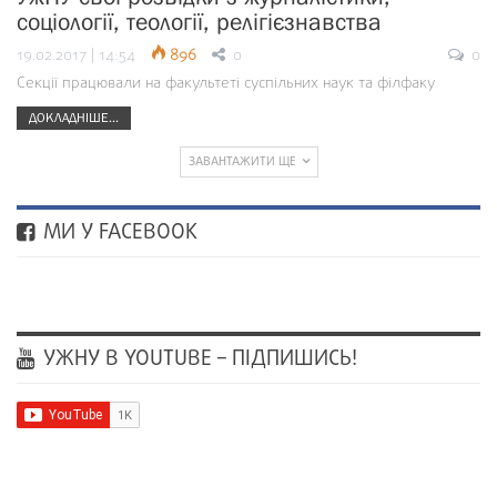
соціології, теології, релігієзнавства
19.02.2017 | 14:54
896
0
0
Секції працювали на факультеті суспільних наук та філфаку
ДОКЛАДНІШЕ...
ЗАВАНТАЖИТИ ЩЕ
МИ У FACEBOOK
УЖНУ В YOUTUBE – ПІДПИШИСЬ!