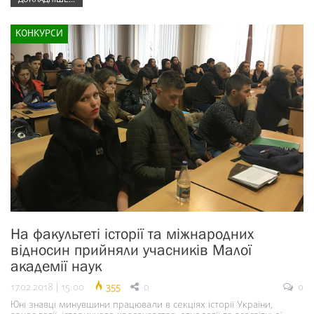
КОНКУРСИ
На факультеті історії та міжнародних
відносин прийняли учасників Малої
академії наук
17.02.2018 | 15:00
355
0
0
Юні знавці минувшини працювали в секціях історії України,