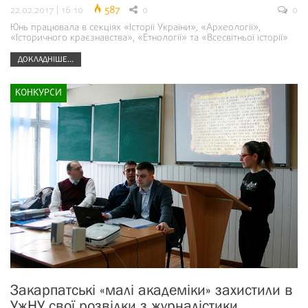
22.02.2017 | 16:10
587
0
0
Юнь працювала в секціях «Історії України», «Археології»,
«Історичного краєзнавства», «Етнології» та «Всесвітньої історії»
ДОКЛАДНІШЕ...
КОНКУРСИ
Закарпатські «малі академіки» захистили в
УжНУ свої розвідки з журналістики,