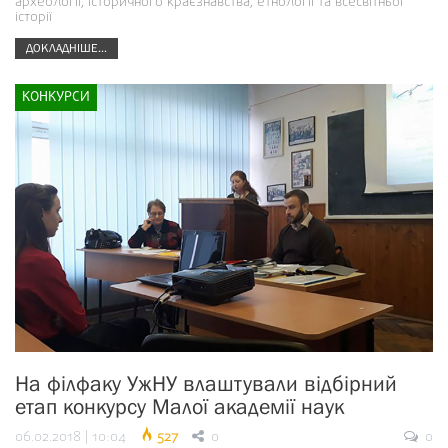
археології, історичного краєзнавства, етнології та всесвітньої
історії
ДОКЛАДНІШЕ...
КОНКУРСИ
На філфаку УжНУ влаштували відбірний
етап конкурсу Малої академії наук
06.02.2018 | 10:04
527
0
0