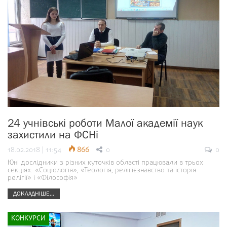
24 учнівські роботи Малої академії наук
захистили на ФСНі
18.02.2018 | 11:54
866
0
0
Юні дослідники з різних куточків області працювали в трьох
секціях: «Соціологія», «Теологія, релігієзнавство та історія
релігії» і «Філософія»
ДОКЛАДНІШЕ...
КОНКУРСИ