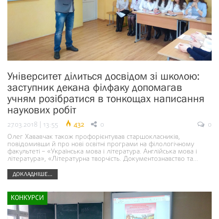
Університет ділиться досвідом зі школою:
заступник декана філфаку допомагав
учням розібратися в тонкощах написання
наукових робіт
27.03.2018 | 13:55
432
0
0
Олег Хававчак також профорієнтував старшокласників,
повідомивши й про нові освітні програми на філологічному
факультеті – «Українська мова і література. Англійська мова і
література», «Літературна творчість. Документознавство та…
ДОКЛАДНІШЕ...
КОНКУРСИ