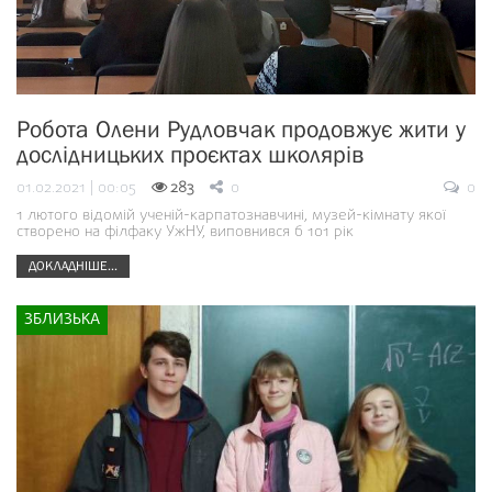
Робота Олени Рудловчак продовжує жити у
дослідницьких проєктах школярів
01.02.2021 | 00:05
283
0
0
1 лютого відомій ученій-карпатознавчині, музей-кімнату якої
створено на філфаку УжНУ, виповнився б 101 рік
ДОКЛАДНІШЕ...
ЗБЛИЗЬКА