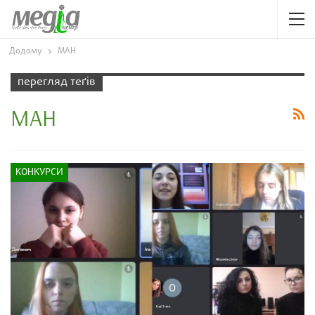
Додому
МАН
перегляд теґів
МАН
КОНКУРСИ