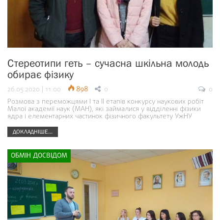
Стереотипи геть – сучасна шкільна молодь
обирає фізику
26.05.2020 | 11:00
898
0
0
Розмова з переможцями І та ІІ етапів конкурсу наукових робіт
Малої академії наук (МАН), які займалися у відділенні фізики
ядра і елементарних частинок фізичного факультету УжНУ
ДОКЛАДНІШЕ...
ОБМІН ДОСВІДОМ