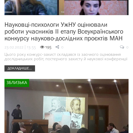
Науковці-психологи УжНУ оцінювали
роботи учасників ІІ етапу Всеукраїнського
конкурсу науково-дослідних проєктів МАН
23.02.2022 | 13:55
195
0
0
Цього року конкурс-захист складався із заочного оцінювання
дослідницьких робіт, постерного захисту й наукової конференції
ДОКЛАДНІШЕ...
ЗБЛИЗЬКА