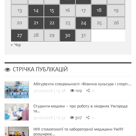
13
14
15
16
17
18
19
20
21
22
23
24
25
26
27
28
29
30
31
« Чер
СТРІЧКА ПУБЛІКАЦІЙ
Абітурієнти спеціальності «Фізична культура і спорт»…
30.07.2026 | 15:38
109
0
Студенти-медики – про роботу в лікарнях Ужгорода
та…
30.07.2026 | 13:37
307
0
ННІ стоматології та лабораторної медицини УжНУ
розширює…