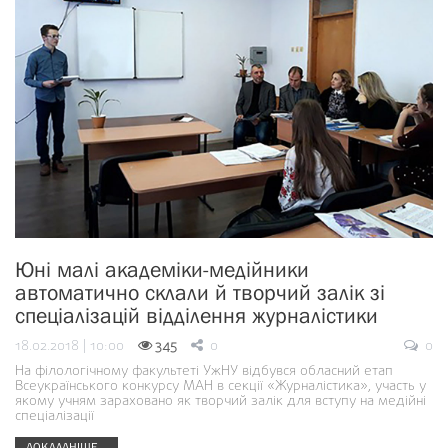
Юні малі академіки-медійники
автоматично склали й творчий залік зі
спеціалізацій відділення журналістики
18.02.2018 | 10:00
345
0
0
На філологічному факультеті УжНУ відбувся обласний етап
Всеукраїнського конкурсу МАН в секції «Журналістика», участь у
якому учням зараховано як творчий залік для вступу на медійні
спеціалізації
ДОКЛАДНІШЕ...