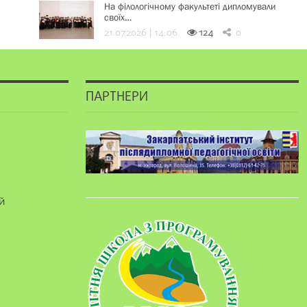
На філологічному факультеті дипломували
своїх…
21.07.2026 | 14:06
124
0
ПАРТНЕРИ
й