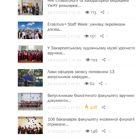
ННІ стоматології та лабораторної медицини
УжНУ розширює…
30.07.2026 | 13:19
113
0
Erasmus+ Staff Week: ужнівці переймали
досвід…
27.07.2026 | 17:03
151
0
У Закарпатському художньому музеї урочисто
вручили…
24.07.2026 | 10:39
102
0
Лави офіцерів запасу поповнили 13
випускників кафедри…
22.07.2026 | 15:51
62
0
Випускникам біологічного факультету вручили
документи…
21.07.2026 | 21:01
408
0
106 бакалаврів факультету іноземної філології
отримали…
21.07.2026 | 20:07
146
0