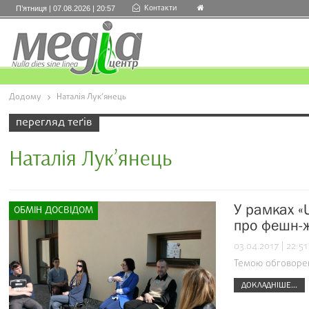
Контакти
П’ятниця | 07.08.2026 | 20:57
Додому
Наталія Лук’янець
перегляд теґів
Наталія Лук’янець
У рамках «U
ОБМІН ДОСВІДОМ
про фешн-ж
03.04.2017 | 22:51
Темою обговорен
ДОКЛАДНІШЕ...