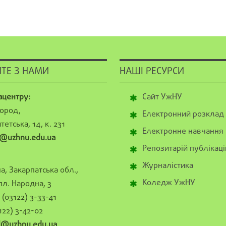
ТЕ З НАМИ
НАШІ РЕСУРСИ
ацентру:
Сайт УжНУ
ород,
Електронний розклад
тетська, 14, к. 231
Електронне навчання
@uzhnu.edu.ua
Репозитарій публікаці
Журналістика
а, Закарпатська обл.,
Коледж УжНУ
пл. Народна, 3
(03122) 3-33-41
122) 3-42-02
al@uzhnu.edu.ua