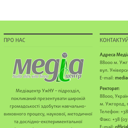
ПРО НАС
КОНТАКТУЙ
Адреса Меді
88000 м. Ужг
вул. Універси
E-mail:
media
Ректорат:
Медіацентр УжНУ – підрозділ,
88000, Україн
покликаний презентувати широкій
м. Ужгород, 
громадськості здобутки навчально-
Телефон: +38 
виховного процесу, наукової, методичної
Факс: +38 (03
та дослідно-експериментальної
E-mail:
offici