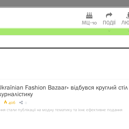
МЦ-10
ПОДІЇ
ЛЮ
kraїnian Fashion Bazaar» відбувся круглий стіл
урналістику
406
0
ня стали публікації на модну тематику та їхнє ефективне подання