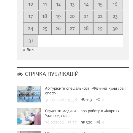
10
11
12
13
14
15
16
17
18
19
20
21
22
23
24
25
26
27
28
29
30
31
« Лип
СТРІЧКА ПУБЛІКАЦІЙ
Абітурієнти спеціальності «Фізична культура і
спорт»…
30.07.2026 | 15:38
119
0
Студенти-медики – про роботу в лікарнях
Ужгорода та…
30.07.2026 | 13:37
320
0