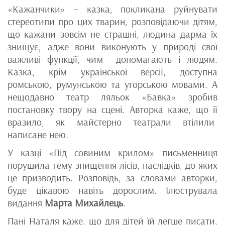
«Кажанчики» – казка, покликана руйнувати
стереотипи про цих тварин, розповідаючи дітям,
що кажани зовсім не страшні, людина дарма їх
знищує, адже вони виконують у природі свої
важливі функції, чим допомагають і людям.
Казка, крім української версії, доступна
ромською, румунською та угорською мовами. А
нещодавно театр ляльок «Бавка» зробив
постановку твору на сцені. Авторка каже, що її
вразило, як майстерно театрали втілили
написане нею.
У казці «Під совиним крилом» письменниця
порушила тему знищення лісів, наслідків, до яких
це призводить. Розповідь, за словами авторки,
буде цікавою навіть дорослим. Ілюструвала
видання
Марта Михайлець
.
Пані Наталя каже, що для дітей їй легше писати,