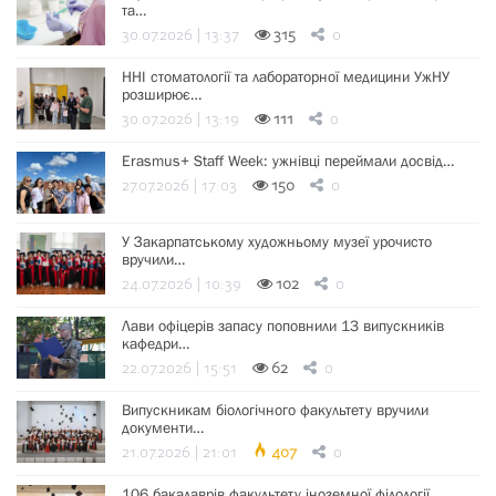
та…
30.07.2026 | 13:37
315
0
ННІ стоматології та лабораторної медицини УжНУ
розширює…
30.07.2026 | 13:19
111
0
Erasmus+ Staff Week: ужнівці переймали досвід…
27.07.2026 | 17:03
150
0
У Закарпатському художньому музеї урочисто
вручили…
24.07.2026 | 10:39
102
0
Лави офіцерів запасу поповнили 13 випускників
кафедри…
22.07.2026 | 15:51
62
0
Випускникам біологічного факультету вручили
документи…
21.07.2026 | 21:01
407
0
106 бакалаврів факультету іноземної філології