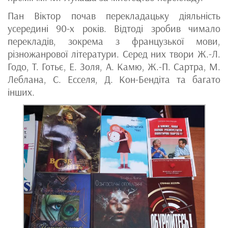
Пан Віктор почав перекладацьку діяльність
усередині 90-х років. Відтоді зробив чимало
перекладів, зокрема з французької мови,
різножанрової літератури. Серед них твори Ж.-Л.
Годо, Т. Готьє, Е. Золя, А. Камю, Ж.-П. Сартра, М.
Леблана, С. Есселя, Д. Кон-Бендіта та багато
інших.