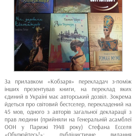
За прилавком «Кобзаря» перекладач з-поміж
інших презентував книги, на переклад яких
єдиний в Україні має авторський дозвіл. Зокрема
йдеться про світовий бестселер, перекладений на
45 мов, одного з авторів загальної декларації з
прав людини (прийняли на Генеральній асамблеї
ООН у Парижі 1948 року) Стефана Есселя
«Обурюйтесь!»; публіцистичне видання