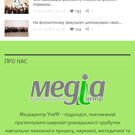
отримали…
21.07.2026 | 20:07
143
0
На філологічному факультеті дипломували своїх…
21.07.2026 | 14:06
124
0
ПРО НАС
Медіацентр УжНУ – підрозділ, покликаний
презентувати широкій громадськості здобутки
навчально-виховного процесу, наукової, методичної та