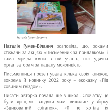
Наталія Гумен-Біланич
Наталія Гумен-Біланич
розповіла, що, роками
стежачи за акцією «Письменник за прилавком», і
сама мріяла взяти в ній участь, тож удячна
організаторам за надану можливість.
Письменниця презентувала кілька своїх книжок,
зокрема й новинку 2022 року – екоказку «Під
совиним гніздом».
Писати авторка почала ще в школі. Спочатку це
були вірші, які, завдяки мамі, вилилися у збірку
«Здивований світанок». «Я не хотіла їх