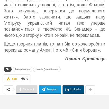
як він виживав у полоні, а потім, коли Франція
його викупила, повертався до нормального
життя». Варто зазначити, що завдяки пану
Мотруку український читач теж уперше
познайомиться з творчістю Ж. Бенамер – до
нього цю авторку ніхто в Україні не перекладав.
Щодо творчих планів, то пан Віктор хоче зробити
переклад роману Амелі Нотомб «Синя борода».
Галина Кришінець
Віктор Мотрук
Наталія Гумен-Біланич
518
0
Facebook
Telegram
Linkedin