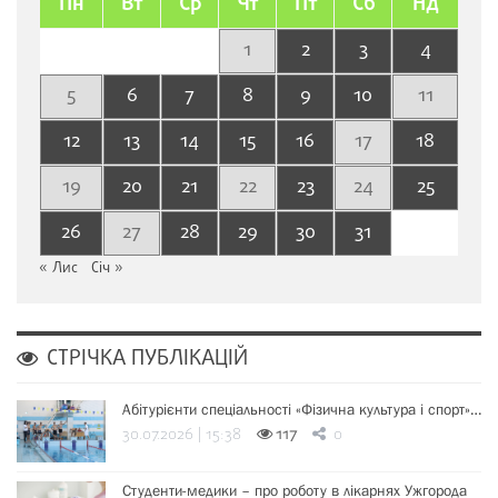
Пн
Вт
Ср
Чт
Пт
Сб
Нд
1
2
3
4
5
6
7
8
9
10
11
12
13
14
15
16
17
18
19
20
21
22
23
24
25
26
27
28
29
30
31
« Лис
Січ »
СТРІЧКА ПУБЛІКАЦІЙ
Абітурієнти спеціальності «Фізична культура і спорт»…
30.07.2026 | 15:38
117
0
Студенти-медики – про роботу в лікарнях Ужгорода