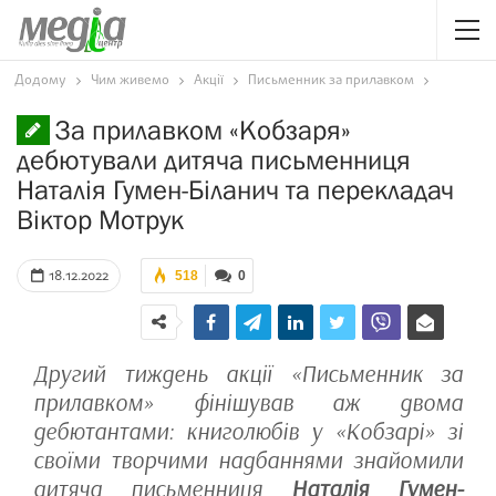
Додому
Чим живемо
Акції
Письменник за прилавком
За прилавком «Кобзаря»
дебютували дитяча письменниця
Наталія Гумен-Біланич та перекладач
Віктор Мотрук
18.12.2022
518
0
Другий тиждень акції «Письменник за
прилавком» фінішував аж двома
дебютантами: книголюбів у «Кобзарі» зі
своїми творчими надбаннями знайомили
дитяча письменниця
Наталія Гумен-