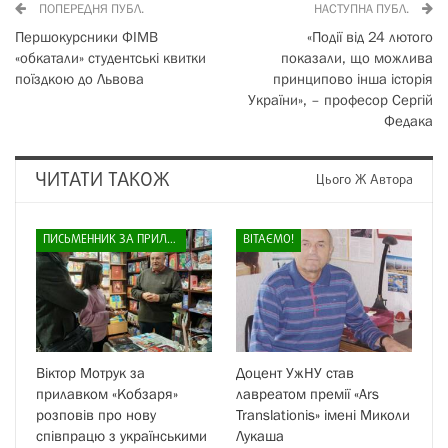
ПОПЕРЕДНЯ ПУБЛ.
НАСТУПНА ПУБЛ.
Першокурсники ФІМВ
«Події від 24 лютого
«обкатали» студентські квитки
показали, що можлива
поїздкою до Львова
принципово інша історія
України», – професор Сергій
Федака
ЧИТАТИ ТАКОЖ
Цього Ж Автора
ПИСЬМЕННИК ЗА ПРИЛАВКОМ
ВІТАЄМО!
Віктор Мотрук за
Доцент УжНУ став
прилавком «Кобзаря»
лавреатом премії «Ars
розповів про нову
Translationis» імені Миколи
співпрацю з українськими
Лукаша