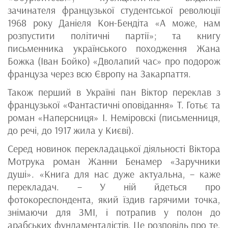
зачинателя французької студентської революції
1968 року Даніеля Кон-Бендіта «А може, нам
розпустити політичні партії»; та книгу
письменника українського походження Жана
Божка (Іван Бойко) «Дволапий час» про подорож
француза через всю Європу на Закарпаття.
Також перший в Україні пан Віктор переклав з
французької «Фантастичні оповідання» Т. Готьє та
роман «Наперсниця» І. Неміровскі (письменниця,
до речі, до 1917 жила у Києві).
Серед новинок перекладацької діяльності Віктора
Мотрука роман Жанни Бенамер «Заручники
душі». «Книга для нас дуже актуальна, – каже
перекладач. – У ній йдеться про
фотокореспондента, який їздив гарячими точка,
знімаючи для ЗМІ, і потрапив у полон до
арабських фундаменталістів. Це розповідь про те,