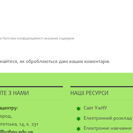
о Політики конфіденційності вказаних соцмереж
найтеся, як обробляються дані ваших коментарів.
ТЕ З НАМИ
НАШІ РЕСУРСИ
ацентру:
Сайт УжНУ
ород,
Електронний розклад
тетська, 14, к. 231
Електронне навчання
@uzhnu.edu.ua