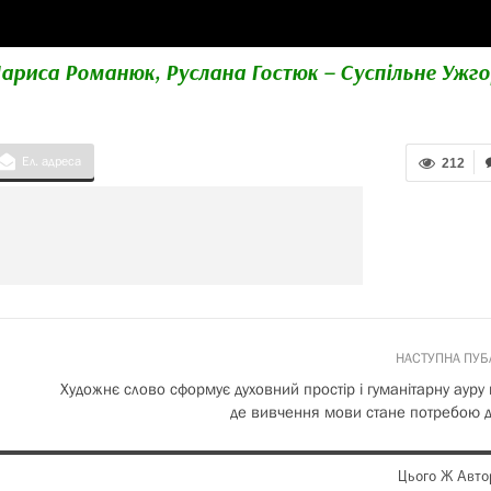
ариса Романюк, Руслана Гостюк – Суспільне Ужг
Ел. адреса
212
НАСТУПНА ПУБ
Художнє слово сформує духовний простір і гуманітарну ауру н
де вивчення мови стане потребою 
Цього Ж Авто