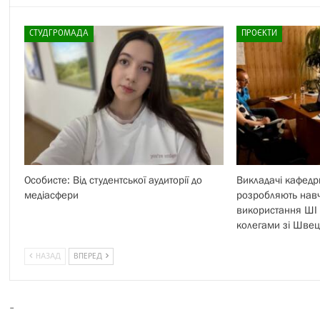
СТУДГРОМАДА
ПРОЄКТИ
Особисте: Від студентської аудиторії до
Викладачі кафедр
медіасфери
розробляють навч
використання ШІ 
колегами зі Швеці
НАЗАД
ВПЕРЕД
-