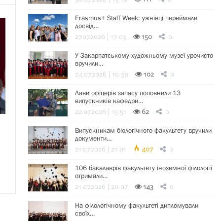
Erasmus+ Staff Week: ужнівці переймали
досвід…
27.07.2026 | 17:03
150
0
У Закарпатському художньому музеї урочисто
вручили…
24.07.2026 | 10:39
102
0
Лави офіцерів запасу поповнили 13
випускників кафедри…
22.07.2026 | 15:51
62
0
Випускникам біологічного факультету вручили
документи…
21.07.2026 | 21:01
407
0
106 бакалаврів факультету іноземної філології
отримали…
21.07.2026 | 20:07
143
0
На філологічному факультеті дипломували
своїх…