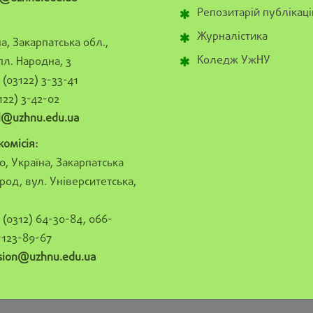
Репозитарій публікаці
Журналістика
а, Закарпатська обл.,
Коледж УжНУ
пл. Народна, 3
(03122) 3-33-41
122) 3-42-02
al@uzhnu.edu.ua
омісія:
0, Україна, Закарпатська
род, вул. Університетська,
(0312) 64-30-84, 066-
-123-89-67
sion@uzhnu.edu.ua