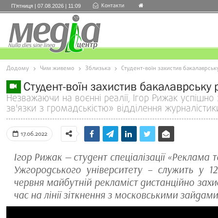
Контакти
П’ятниця | 07.08.2026 | 11:09
Додому
Чим живемо
Зблизька
Студент-воїн захистив бакалаврськ
Студент-воїн захистив бакалаврську 
Незважаючи на воєнні реалії, Ігор Рижак успішно
зв'язки з громадськістю» відділення журналісти
17.06.2022
Ігор Рижак — студент спеціалізації «Реклама т
Ужгородського університету – служить у 128
червня майбутній рекламіст дистанційно захи
час на лінії зіткнення з московськими зайдами