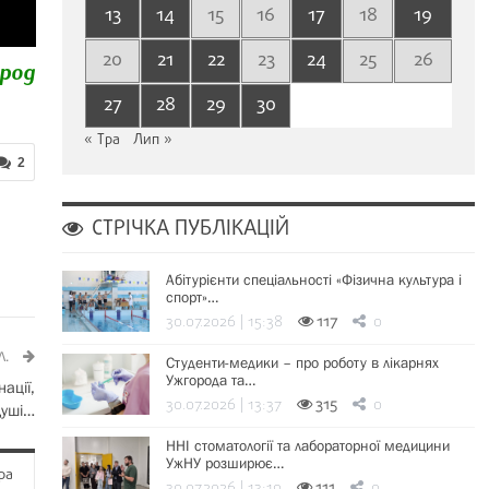
13
14
15
16
17
18
19
20
21
22
23
24
25
26
ород
27
28
29
30
« Тра
Лип »
2
СТРІЧКА ПУБЛІКАЦІЙ
Абітурієнти спеціальності «Фізична культура і
спорт»…
30.07.2026 | 15:38
117
0
Л.
Студенти-медики – про роботу в лікарнях
Ужгорода та…
ації,
30.07.2026 | 13:37
315
0
душі…
ННІ стоматології та лабораторної медицини
УжНУ розширює…
ра
30.07.2026 | 13:19
111
0