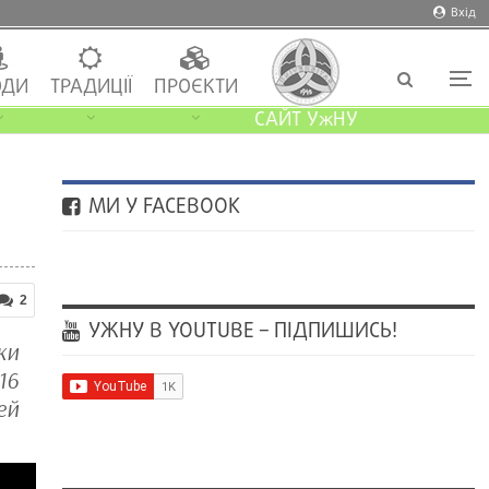
Вхід
ДИ
ТРАДИЦІЇ
ПРОЄКТИ
САЙТ УжНУ
МИ У FACEBOOK
2
УЖНУ В YOUTUBE – ПІДПИШИСЬ!
ки
16
ей