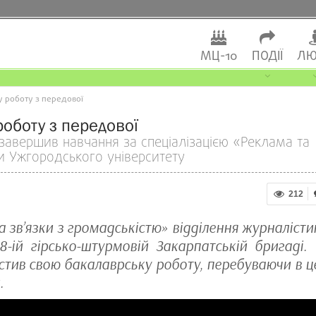
МЦ-10
ПОДІЇ
ЛЮ
у роботу з передової
роботу з передової
 завершив навчання за спеціалізацією «Реклама та
ки Ужгородського університету
212
а зв’язки з громадськістю» відділення журналісти
-ій гірсько-штурмовій Закарпатській бригаді. 
стив свою бакалаврську роботу, перебуваючи в ц
.