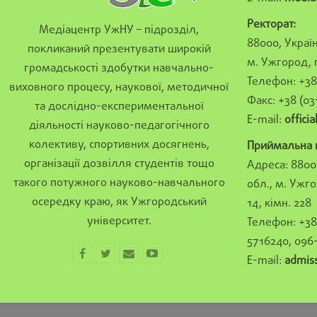
Ректорат:
Медіацентр УжНУ – підрозділ,
88000, Україн
покликаний презентувати широкій
м. Ужгород, 
громадськості здобутки навчально-
Телефон: +38 
виховного процесу, наукової, методичної
Факс: +38 (03
та дослідно-експериментальної
E-mail:
offici
діяльності науково-педагогічного
колективу, спортивних досягнень,
Приймальна к
організації дозвілля студентів тощо
Адреса: 8800
такого потужного науково-навчального
обл., м. Ужго
осередку краю, як Ужгородський
14, кімн. 228
університет.
Телефон: +38 
5716240, 096
E-mail:
admis