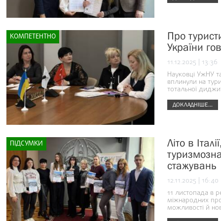
Про турист
КОМПЕТЕНТНО
України го
11.12.2025 | 13:36
Науковці УжНУ та
вплинули на тури
тотальної диджит
ДОКЛАДНІШЕ...
Літо в Італі
ПІДСУМКИ
туризмозна
стажувань
12.11.2025 | 16:40
11 листопада в р
міжнародних прог
можливості й нов