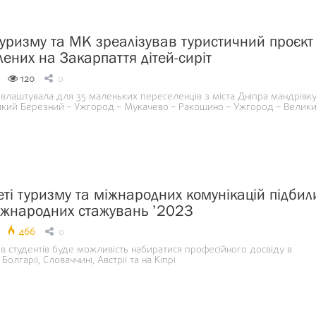
туризму та МК зреалізував туристичний проєкт
лених на Закарпаття дітей-сиріт
120
0
а влаштувала для 35 маленьких переселенців з міста Дніпра мандрівк
ий Березний – Ужгород – Мукачево – Ракошино – Ужгород – Велик
еті туризму та міжнародних комунікацій підбил
іжнародних стажувань ’2023
466
0
в студентів буде можливість набиратися професійного досвіду в
 Болгарії, Словаччині, Австрії та на Кіпрі