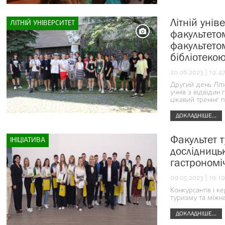
Літній уні
ЛІТНІЙ УНІВЕРСИТЕТ
факультето
факультето
бібліотеко
20.06.2023 | 19:4
Другий день Літн
учнів з відвідин
цікавий тренінг п
ДОКЛАДНІШЕ...
Факультет 
ІНІЦІАТИВА
дослідницьк
гастрономі
09.05.2023 | 19:19
Конкурсантів і к
туризму та міжн
ДОКЛАДНІШЕ...