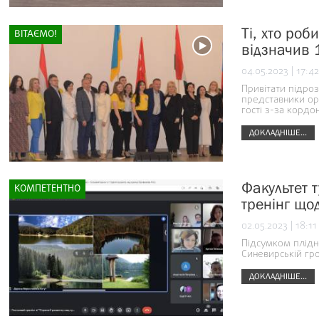
Ті, хто ро
ВІТАЄМО!
відзначив 
04.05.2023 | 17:42
Привітати підроз
представники орг
гості з-за кордо
ДОКЛАДНІШЕ...
Факультет 
КОМПЕТЕНТНО
тренінг щод
02.05.2023 | 18:11
Підсумком плідно
Синевирській гр
ДОКЛАДНІШЕ...