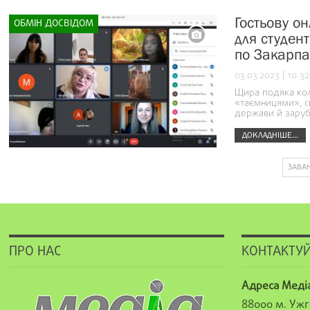
Гостьову о
ОБМІН ДОСВІДОМ
для студен
по Закарпа
03.03.2023 | 10:32
Щира подяка кол
«таємницями», с
держави й заруб
ДОКЛАДНІШЕ...
ЗАВА
ПРО НАС
КОНТАКТУЙ
Адреса Меді
88000 м. Ужг