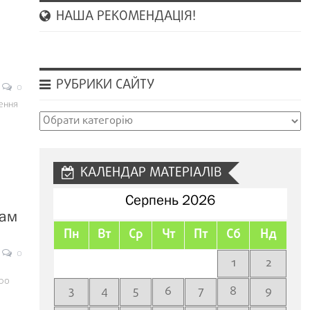
НАША РЕКОМЕНДАЦІЯ!
РУБРИКИ САЙТУ
0
ення
д
Рубрики
сайту
КАЛЕНДАР МАТЕРІАЛІВ
Серпень 2026
рам
Пн
Вт
Ср
Чт
Пт
Сб
Нд
0
1
2
ро
3
4
5
6
7
8
9