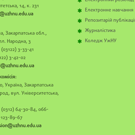
Електронний розклад
тетська, 14, к. 231
Електронне навчання
@uzhnu.edu.ua
Репозитарій публікаці
Журналістика
а, Закарпатська обл.,
Коледж УжНУ
пл. Народна, 3
(03122) 3-33-41
122) 3-42-02
al@uzhnu.edu.ua
омісія:
0, Україна, Закарпатська
род, вул. Університетська,
(0312) 64-30-84, 066-
-123-89-67
sion@uzhnu.edu.ua