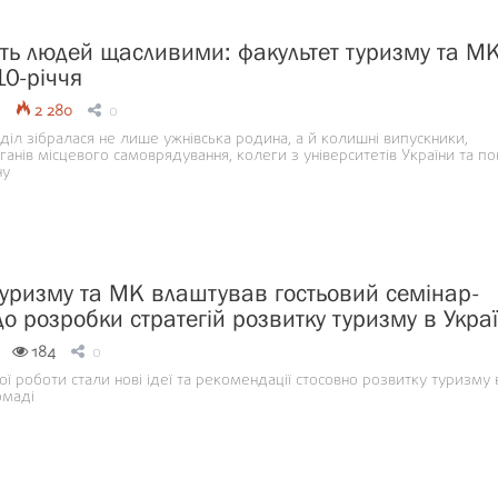
бить людей щасливими: факультет туризму та М
10-річчя
2 280
0
діл зібралася не лише ужнівська родина, а й колишні випускники,
анів місцевого самоврядування, колеги з університетів України та по
ну
туризму та МК влаштував гостьовий семінар-
о розробки стратегій розвитку туризму в Украї
184
0
ї роботи стали нові ідеї та рекомендації стосовно розвитку туризму 
омаді