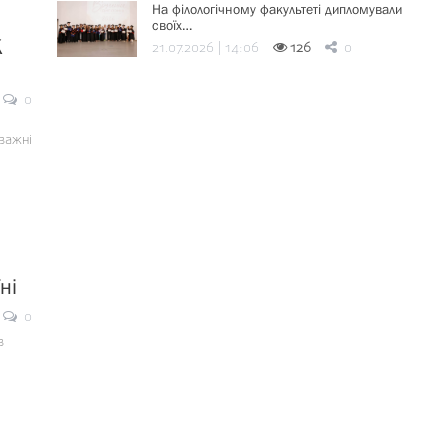
На філологічному факультеті дипломували
своїх…
К
21.07.2026 | 14:06
126
0
0
важні
ні
0
в