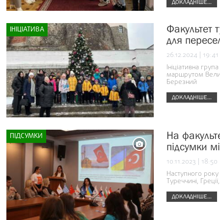
ДОКЛАДНІШЕ...
Факультет 
ІНІЦІАТИВА
для пересе
26.12.2024 | 19:41
Ініціативна груп
маршрутом Велик
Березний
ДОКЛАДНІШЕ...
На факульт
ПІДСУМКИ
підсумки м
10.11.2023 | 18:50
Наступного року 
Туреччині, Греції,
ДОКЛАДНІШЕ...