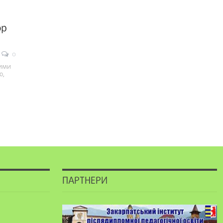
ор
0
ними
ю,
ПАРТНЕРИ