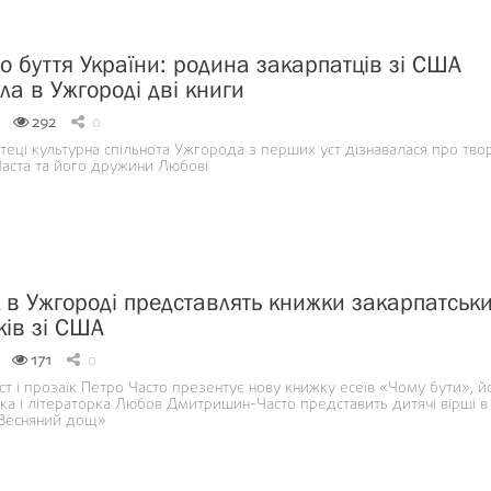
о буття України: родина закарпатців зі США
ла в Ужгороді дві книги
292
0
отеці культурна спільнота Ужгорода з перших уст дізнавалася про твор
аста та його дружини Любові
к в Ужгороді представлять книжки закарпатськ
ів зі США
171
0
т і прозаїк Петро Часто презентує нову книжку есеїв «Чому бути», й
ка і літераторка Любов Дмитришин-Часто представить дитячі вірші в
 «Весняний дощ»