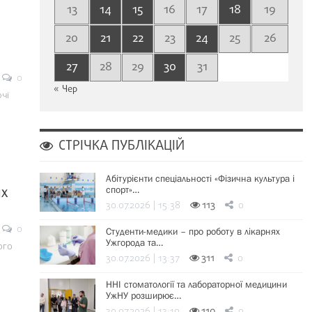
13
14
15
16
17
18
19
20
21
22
23
24
25
26
27
28
29
30
31
0
« Чер
чі
СТРІЧКА ПУБЛІКАЦІЙ
Абітурієнти спеціальності «Фізична культура і
их
спорт»…
30.07.2026 | 15:38
113
0
0
Студенти-медики – про роботу в лікарнях
Ужгорода та…
ого
30.07.2026 | 13:37
311
0
ННІ стоматології та лабораторної медицини
УжНУ розширює…
30.07.2026 | 13:19
110
0