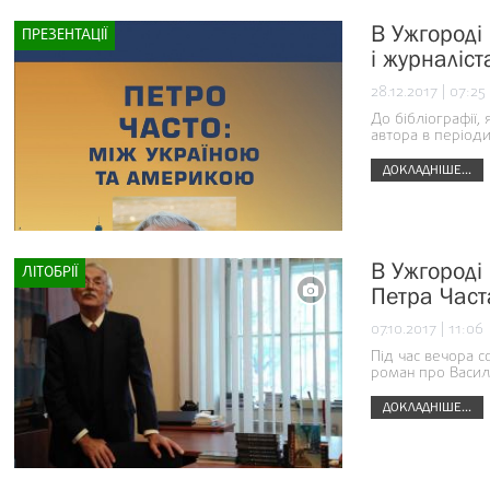
В Ужгороді
ПРЕЗЕНТАЦІЇ
і журналіс
28.12.2017 | 07:25
До бібліографії,
автора в періоди
ДОКЛАДНІШЕ...
В Ужгороді
ЛІТОБРІЇ
Петра Част
07.10.2017 | 11:06
Під час вечора с
роман про Васил
ДОКЛАДНІШЕ...