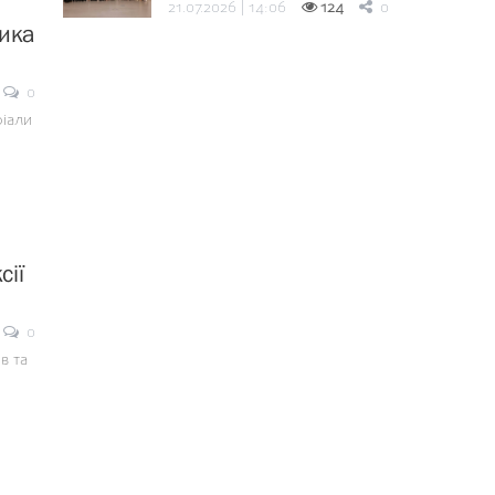
21.07.2026 | 14:06
124
0
ника
0
ріали
сії
0
в та