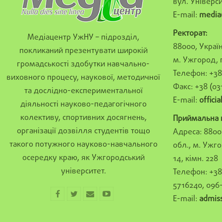
вул. Універси
E-mail:
media
Ректорат:
Медіацентр УжНУ – підрозділ,
88000, Україн
покликаний презентувати широкій
м. Ужгород, 
громадськості здобутки навчально-
Телефон: +38 
виховного процесу, наукової, методичної
Факс: +38 (03
та дослідно-експериментальної
E-mail:
offici
діяльності науково-педагогічного
колективу, спортивних досягнень,
Приймальна к
організації дозвілля студентів тощо
Адреса: 8800
такого потужного науково-навчального
обл., м. Ужго
осередку краю, як Ужгородський
14, кімн. 228
університет.
Телефон: +38 
5716240, 096
E-mail:
admis