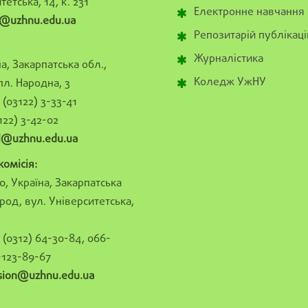
тетська, 14, к. 231
Електронне навчання
@uzhnu.edu.ua
Репозитарій публікаці
Журналістика
а, Закарпатська обл.,
Коледж УжНУ
пл. Народна, 3
(03122) 3-33-41
122) 3-42-02
al@uzhnu.edu.ua
омісія:
0, Україна, Закарпатська
род, вул. Університетська,
(0312) 64-30-84, 066-
-123-89-67
sion@uzhnu.edu.ua