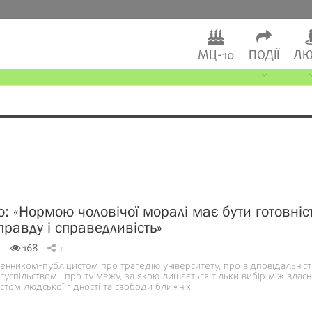
МЦ-10
ПОДІЇ
ЛЮ
о: «Нормою чоловічої моралі має бути готовніс
правду і справедливість»
0
168
0
енником-публіцистом про трагедію університету, про відповідальніст
суспільством і про ту межу, за якою лишається тільки вибір між влас
том людської гідності та свободи ближніх