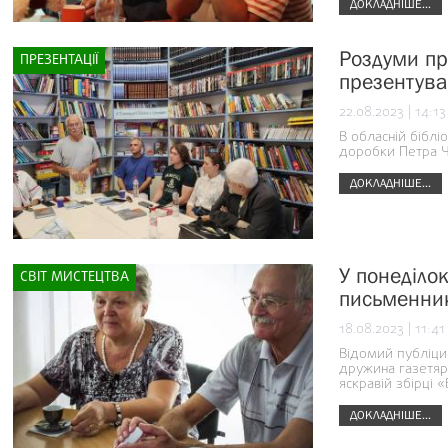
ДОКЛАДНІШЕ...
Роздуми пр
ПРЕЗЕНТАЦІЇ
презентува
22.08.2023 | 14:13
В обласній біблі
доробки Петра Ч
ДОКЛАДНІШЕ...
У понеділо
СВІТ МИСТЕЦТВА
письменник
18.08.2023 | 11:41
Відомий публіцис
дружина газетяр
яскравій збірці
ДОКЛАДНІШЕ...