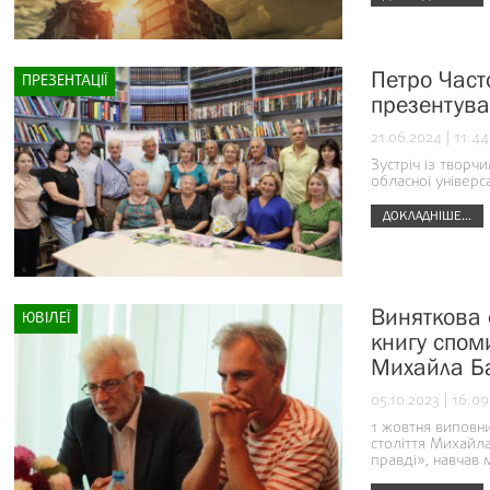
Петро Част
ПРЕЗЕНТАЦІЇ
презентува
21.06.2024 | 11:44
Зустріч із творч
обласної універс
ДОКЛАДНІШЕ...
Виняткова о
ЮВІЛЕЇ
книгу спом
Михайла Б
05.10.2023 | 16:09
1 жовтня виповни
століття Михайла
правді», навчав 