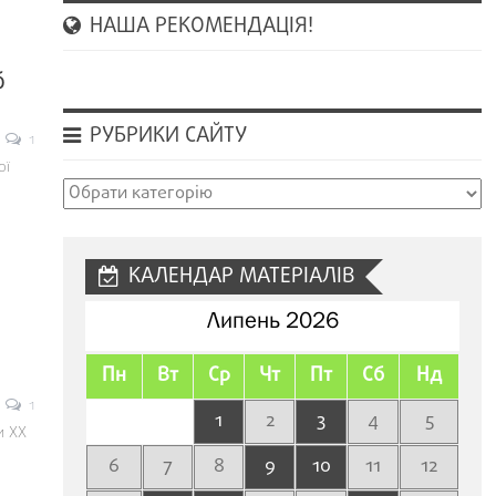
НАША РЕКОМЕНДАЦІЯ!
б
РУБРИКИ САЙТУ
1
ої
Рубрики
сайту
КАЛЕНДАР МАТЕРІАЛІВ
Липень 2026
Пн
Вт
Ср
Чт
Пт
Сб
Нд
1
1
2
3
4
5
и ХХ
6
7
8
9
10
11
12