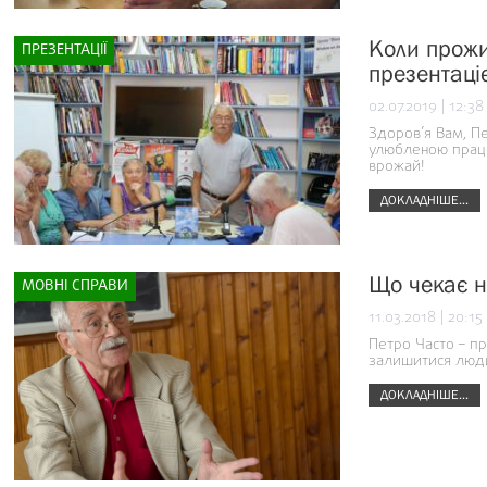
Коли прожи
ПРЕЗЕНТАЦІЇ
презентаці
02.07.2019 | 12:38
Здоров’я Вам, Пе
улюбленою праце
врожай!
ДОКЛАДНІШЕ...
Що чекає н
МОВНІ СПРАВИ
11.03.2018 | 20:15
Петро Часто – пр
залишитися люд
ДОКЛАДНІШЕ...