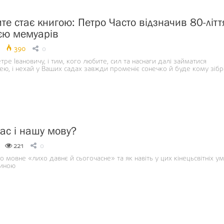
те стає книгою: Петро Часто відзначив 80-літт
єю мемуарів
390
0
тре Івановичу, і тим, кого любите, сил та наснаги далі займатися
ю, і нехай у Ваших садах завжди променіє сонечко й буде кому зібр
ас і нашу мову?
221
0
о мовне «лихо давнє й сьогочасне» та як навіть у цих кінецьсвітніх у
иною