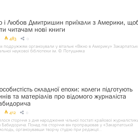
о і Любов Дмитришин приїхали з Америки, що
ти читачам нові книги
483
0
им подружжям організували у вітальні «Вікно в Америку» Закарпатськ
альної наукової бібліотеки ім. Ф. Потушняка
собистість складної епохи: колеги підготують
инів та матеріалів про відомого журналіста
абидорича
412
0
лося сторіччя з дня народження чільної постаті крайової журналістик
 Бабидорича. Понад пів сторіччя він пропрацював у «Закарпатській
молодь, організувавши творчу студію при редакції…