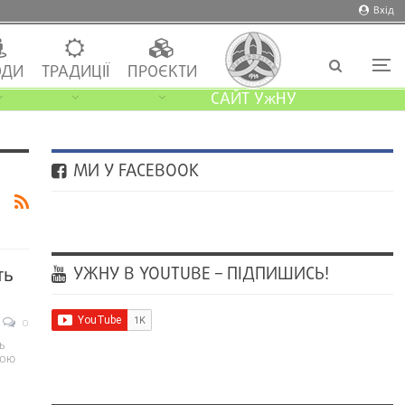
Вхід
ДИ
ТРАДИЦІЇ
ПРОЄКТИ
САЙТ УжНУ
МИ У FACEBOOK
УЖНУ В YOUTUBE – ПІДПИШИСЬ!
ть
0
ь
ною