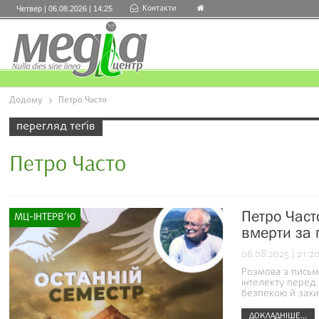
Контакти
Четвер | 06.08.2026 | 14:25
Додому
Петро Часто
перегляд теґів
Петро Часто
Петро Част
МЦ-ІНТЕРВ’Ю
вмерти за 
06.08.2025 | 21:2
Розмова з письм
інтелекту перед 
безпекою й захис
ДОКЛАДНІШЕ...