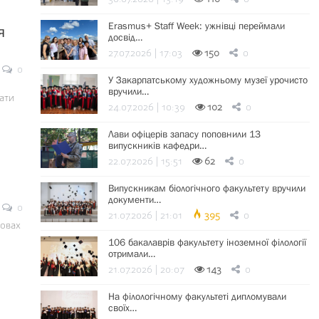
Erasmus+ Staff Week: ужнівці переймали
я
досвід…
27.07.2026 | 17:03
150
0
0
У Закарпатському художньому музеї урочисто
вручили…
ати
24.07.2026 | 10:39
102
0
Лави офіцерів запасу поповнили 13
випускників кафедри…
22.07.2026 | 15:51
62
0
Випускникам біологічного факультету вручили
документи…
0
21.07.2026 | 21:01
395
0
мовах
106 бакалаврів факультету іноземної філології
отримали…
21.07.2026 | 20:07
143
0
На філологічному факультеті дипломували
своїх…