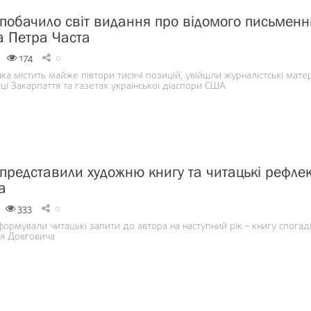
 побачило світ видання про відомого письмен
та Петра Часта
174
0
 яка містить майже півтори тисячі позицій, увійшли журналістські мате
ці Закарпаття та газетах української діаспори США
 представили художню книгу та читацькі рефлек
а
333
0
формували читацькі запити до автора на наступний рік – книгу спогаді
я Довговича