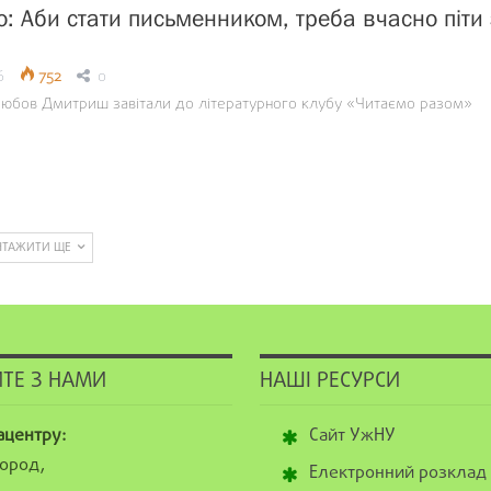
о: Аби стати письменником, треба вчасно піти 
6
752
0
Любов Дмитриш завітали до літературного клубу «Читаємо разом»
НТАЖИТИ ЩЕ
ТЕ З НАМИ
НАШІ РЕСУРСИ
ацентру:
Сайт УжНУ
ород,
Електронний розклад