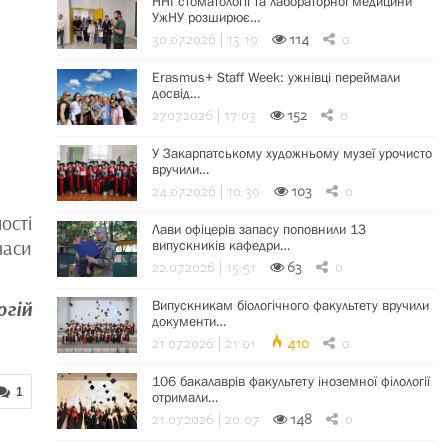
ННІ стоматології та лабораторної медицини
УжНУ розширює…
30.07.2026 | 13:19
114
0
Erasmus+ Staff Week: ужнівці переймали
досвід…
27.07.2026 | 17:03
152
0
У Закарпатському художньому музеї урочисто
вручили…
24.07.2026 | 10:39
103
0
ості
Лави офіцерів запасу поповнили 13
часи
випускників кафедри…
22.07.2026 | 15:51
63
0
Випускникам біологічного факультету вручили
огій
документи…
21.07.2026 | 21:01
410
0
106 бакалаврів факультету іноземної філології
1
отримали…
21.07.2026 | 20:07
148
0