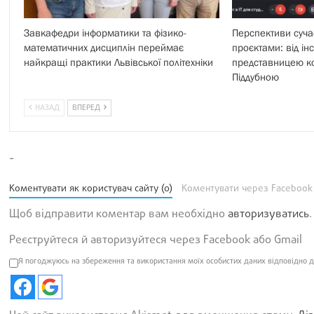
Завкафедри інформатики та фізико-
Перспективи суча
математичних дисциплін переймає
проєктами: від інс
найкращі практики Львівської політехніки
представницею ком
Піддубною
НАЗАД
ВПЕРЕД
-
Коментувати як користувач сайту (0)
Коментувати через Facebook
Щоб відправити коментар вам необхідно
авторизуватись
.
Реєструйтеся й авторизуйтеся через Facebook або Gmail
Я погоджуюсь на збереження та використання моїх особистих даних відповідно д