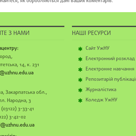
найтеся, як обробляються дані ваших коментарів.
ТЕ З НАМИ
НАШІ РЕСУРСИ
ацентру:
Сайт УжНУ
ород,
Електронний розклад
тетська, 14, к. 231
Електронне навчання
@uzhnu.edu.ua
Репозитарій публікаці
Журналістика
а, Закарпатська обл.,
Коледж УжНУ
пл. Народна, 3
(03122) 3-33-41
122) 3-42-02
al@uzhnu.edu.ua