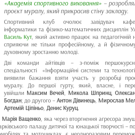
«Академія спортивного виховання»
– розробля
проєкт муралу, який прикрасив стіну закладу.
Спортивний клуб очолює завідувач кафе
інформатики та фізико-математичних дисциплін 
Василь Кут
, який активно працює на педагогічній н
сприяючи не тільки професійному, а й фізичном
духовному зростанню молоді.
Дві команди айтівців – з-поміж першокурсн
спеціальності «Інформаційні системи та технологі
виявили бажання взяти участь у розробці про
муралу. До першої гурту, який, власне, і пере
увійшли
Максим Вечей
,
Микола Шпринц
,
Олекса
Богдан
; до другого –
Антон Дівинець
,
Мирослав Ме
Артемій Ціпіньо
,
Денис Куруц
.
я
Марія Ващенко
, яка через вторгнення агресора зму
рківського палацу дитячої та юнацької творчості – п
томобілях та мотоциклах, є неодноразовим перемо