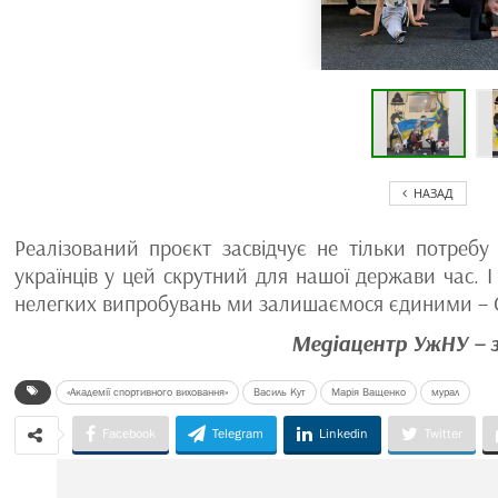
НАЗАД
Реалізований проєкт засвідчує не тільки потребу
українців у цей скрутний для нашої держави час. І
нелегких випробувань ми залишаємося єдиними – Схі
Медіацентр УжНУ – 
«Академії спортивного виховання»
Василь Кут
Марія Ващенко
мурал
Facebook
Telegram
Linkedin
Twitter