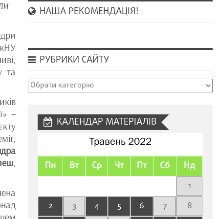
ли
НАША РЕКОМЕНДАЦІЯ!
дри
УжНУ
РУБРИКИ САЙТУ
иві,
у та
Рубрики
сайту
иків
ї» –
КАЛЕНДАР МАТЕРІАЛІВ
єкту
міг,
Травень 2022
ндра
леш
,
Пн
Вт
Ср
Чт
Пт
Сб
Нд
1
шена
онад
2
3
4
5
6
7
8
жцем