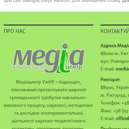
Цей сайт використовує Akismet для зменшення спаму.
Діз
ПРО НАС
КОНТАКТУЙ
Адреса Меді
88000 м. Ужг
вул. Універси
E-mail:
media
Ректорат:
Медіацентр УжНУ – підрозділ,
88000, Україн
покликаний презентувати широкій
м. Ужгород, 
громадськості здобутки навчально-
Телефон: +38 
виховного процесу, наукової, методичної
Факс: +38 (03
та дослідно-експериментальної
E-mail:
offici
діяльності науково-педагогічного