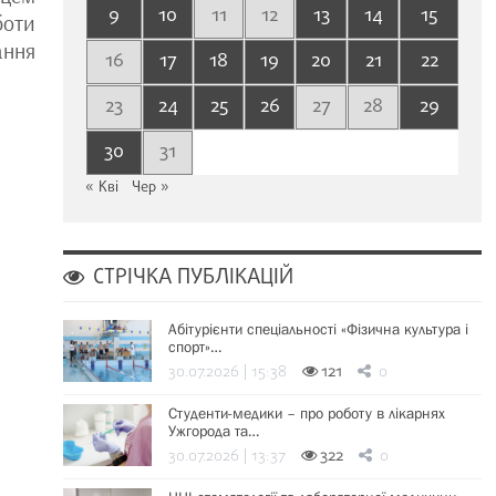
9
10
11
12
13
14
15
боти
ання
16
17
18
19
20
21
22
23
24
25
26
27
28
29
30
31
« Кві
Чер »
СТРІЧКА ПУБЛІКАЦІЙ
Абітурієнти спеціальності «Фізична культура і
спорт»…
30.07.2026 | 15:38
121
0
Студенти-медики – про роботу в лікарнях
Ужгорода та…
30.07.2026 | 13:37
322
0