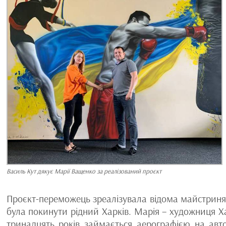
Василь Кут дякує Марії Ващенко за реалізований проєкт
Проєкт-переможець зреалізувала відома майстрин
була покинути рідний Харків. Марія – художниця Ха
тринадцять років займається аерографією на ав