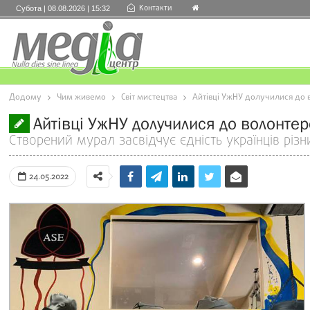
Контакти
Субота | 08.08.2026 | 15:32
Додому
Чим живемо
Світ мистецтва
Айтівці УжНУ долучилися до 
Айтівці УжНУ долучилися до волонте
Створений мурал засвідчує єдність українців різ
24.05.2022