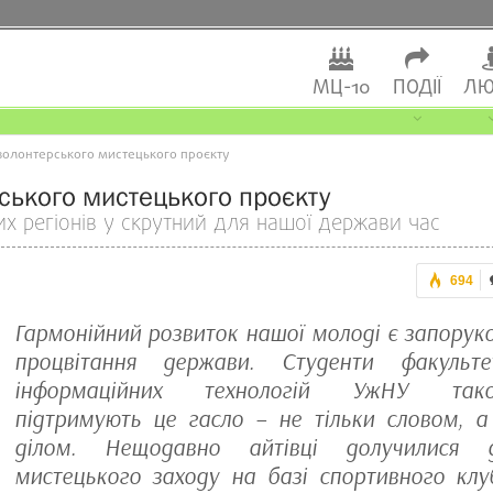
МЦ-10
ПОДІЇ
ЛЮ
волонтерського мистецького проєкту
рського мистецького проєкту
них регіонів у скрутний для нашої держави час
694
Гармонійний розвиток нашої молоді є запорук
процвітання держави. Студенти факульте
інформаційних технологій УжНУ так
підтримують це гасло – не тільки словом, а
ділом. Нещодавно айтівці долучилися 
мистецького заходу на базі спортивного клу