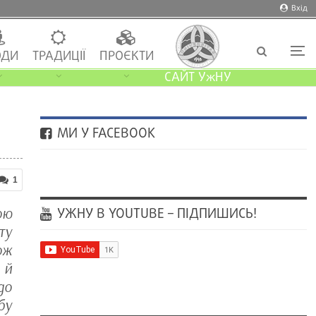
Вхід
ДИ
ТРАДИЦІЇ
ПРОЄКТИ
САЙТ УжНУ
МИ У FACEBOOK
1
ою
УЖНУ В YOUTUBE – ПІДПИШИСЬ!
ту
ож
 й
до
бу