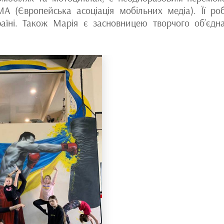
A (Європейська асоціація мобільних медіа). Її ро
раїні. Також Марія є засновницею творчого об’єдн