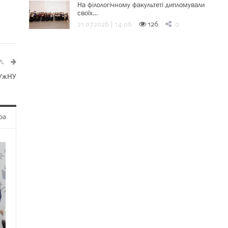
На філологічному факультеті дипломували
своїх…
21.07.2026 | 14:06
126
0
Л.
 УжНУ
ра