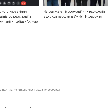
сного управління
На факультеті інформаційних технологій
айтів до реалізації з
відкрили перший в УжНУ ІТ-коворкінг
панії «Intellias» Аліною
о Політики конфіденційності вказаних соцмереж