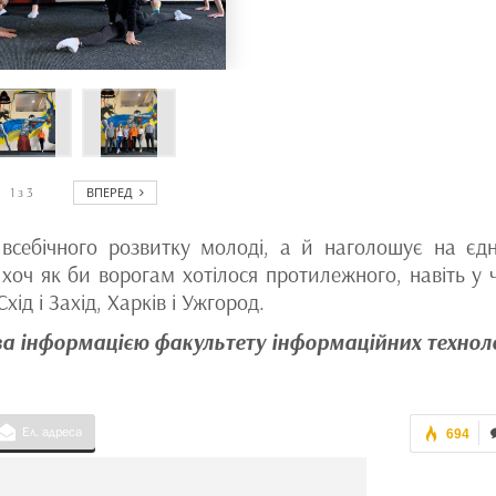
ВПЕРЕД
1
з
3
 всебічного розвитку молоді, а й наголошує на єдн
 хоч як би ворогам хотілося протилежного, навіть у 
д і Захід, Харків і Ужгород.
за інформацією факультету інформаційних технол
Ел. адреса
694