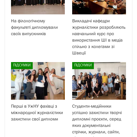
На філологічному
Викладачі кафедри
факультеті дипломували
журналістики розробляють
своїх випускників
навчальний курс про
використання ШІ в медіа
спільно з колегами зі
Швеції
ПІДСУМКИ
ПІДСУМКИ
Перші в УжНУ фахівці з
Студенти-медійники
міжнародної журналістики
успішно захистили творчі
захистили свої дипломи
дипломні проєкти, серед
яких документальні
стрічки, журнали, сайти,