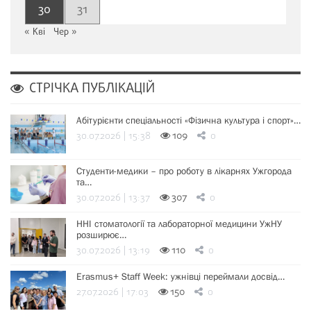
30
31
« Кві
Чер »
СТРІЧКА ПУБЛІКАЦІЙ
Абітурієнти спеціальності «Фізична культура і спорт»…
30.07.2026 | 15:38
109
0
Студенти-медики – про роботу в лікарнях Ужгорода
та…
30.07.2026 | 13:37
307
0
ННІ стоматології та лабораторної медицини УжНУ
розширює…
30.07.2026 | 13:19
110
0
Erasmus+ Staff Week: ужнівці переймали досвід…
27.07.2026 | 17:03
150
0