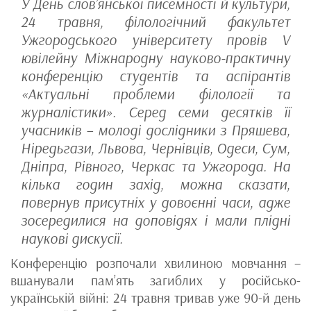
У День слов’янської писемності й культури,
24 травня, філологічний факультет
Ужгородського університету провів V
ювілейну Міжнародну науково-практичну
конференцію студентів та аспірантів
«Актуальні проблеми філології та
журналістики». Серед семи десятків її
учасників – молоді дослідники з Пряшева,
Ніредьгази, Львова, Чернівців, Одеси, Сум,
Дніпра, Рівного, Черкас та Ужгорода. На
кілька годин захід, можна сказати,
повернув присутніх у довоєнні часи, адже
зосередилися на доповідях і мали плідні
наукові дискусії.
Конференцію розпочали хвилиною мовчання –
вшанували пам’ять загиблих у російсько-
українській війні: 24 травня тривав уже 90-й день