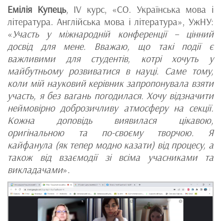
Емілія Купець
, IV курс, «CО. Українська мова і
література. Англійська мова і література», УжНУ:
«
Участь у міжнародній конференції – цінний
досвід для мене. Вважаю, що такі події є
важливими для студентів, котрі хочуть у
майбутньому розвиватися в науці. Саме тому,
коли мій науковий керівник запропонувала взяти
участь, я без вагань погодилася. Хочу відзначити
неймовірно доброзичливу атмосферу на секції.
Кожна доповідь виявилася цікавою,
оригінальною та по-своєму творчою. Я
кайфанула (як тепер модно казати) від процесу, а
також від взаємодії зі всіма учасниками та
викладачами
».