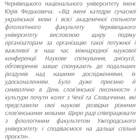
Чернівецького національного університету імені
Юрія Федьковича: «
Від імені катедри сучасної
української мови і всієї академічної спільноти
філологічного факультету Чернівецького
університету висловлюю щиру подяку
організаторам за організацію такої потужної і
важливої в наш час міжнародної наукової
конференції. Наукове спілкування, дискусії,
обговорення завше спонукають до подальших
роздумів над нашими дослідженнями, їх
удосконаленням. Було дуже приємно й
символічно в День слов’янської писемности і
культури почути колег з Чехії та Словаччини, які
представили свої наукові розвідки різними
слов’янськими мовами. Щиро раді співпрацювати
з філологічним факультетом Ужгородського
університету і сподіваємося на дальші спільні
проєкти
».