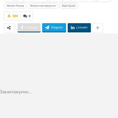
Наталія Петріца
Філологічний факультет
Юрій Бідзіля
680
0
Facebook
Telegram
Linkedin
Завантажуємо...