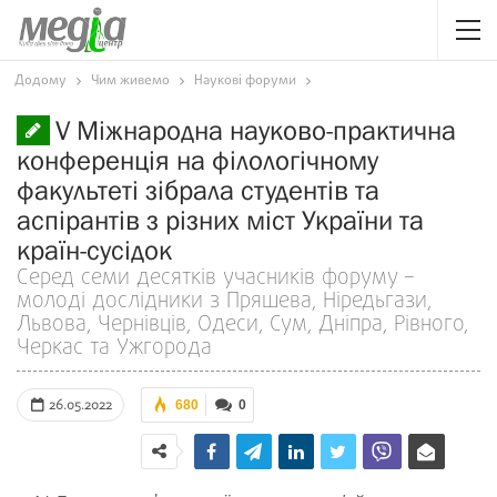
Додому
Чим живемо
Наукові форуми
V Міжнародна науково-практична
конференція на філологічному
факультеті зібрала студентів та
аспірантів з різних міст України та
країн-сусідок
Серед семи десятків учасників форуму –
молоді дослідники з Пряшева, Ніредьгази,
Львова, Чернівців, Одеси, Сум, Дніпра, Рівного,
Черкас та Ужгорода
26.05.2022
680
0