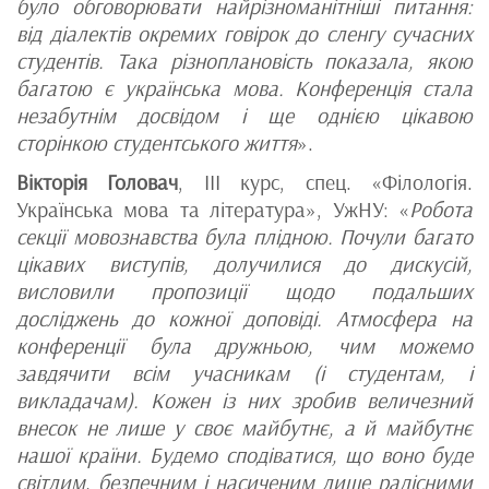
було обговорювати найрізноманітніші питання:
від діалектів окремих говірок до сленгу сучасних
студентів. Така різноплановість показала, якою
багатою є українська мова. Конференція стала
незабутнім досвідом і ще однією цікавою
сторінкою студентського життя
».
Вікторія Головач
, ІІІ курс, спец. «Філологія.
Українська мова та література», УжНУ: «
Робота
секції мовознавства була плідною. Почули багато
цікавих виступів, долучилися до дискусій,
висловили пропозиції щодо подальших
досліджень до кожної доповіді. Атмосфера на
конференції була дружньою, чим можемо
завдячити всім учасникам (і студентам, і
викладачам). Кожен із них зробив величезний
внесок не лише у своє майбутнє, а й майбутнє
нашої країни. Будемо сподіватися, що воно буде
світлим, безпечним і насиченим лише радісними