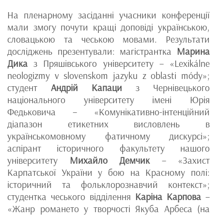
На пленарному засіданні учасники конференції
мали змогу почути кращі доповіді українською,
словацькою та чеською мовами. Результати
досліджень презентували: магістрантка
Марина
Дика
з Пряшівського університету – «Lexikálne
neologizmy v slovenskom jazyku z oblasti módy»;
студент
Андрій Капаци
з Чернівецького
національного університету імені Юрія
Федьковича – «Комунікативно-інтенційний
діапазон етикетних висловлень в
українськомовному фатичному дискурсі»;
аспірант історичного факультету нашого
університету
Михайло Демчик
– «Захист
Карпатської України у бою на Красному полі:
історичний та фольклорознавчий контекст»;
студентка чеського відділення
Каріна Карпова
–
«Жанр романетo у творчості Якуба Арбеса (на