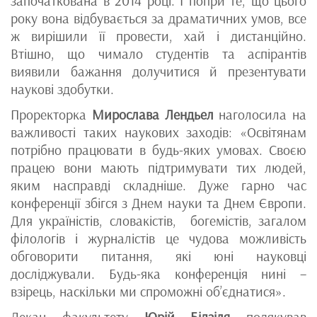
започаткована в 2014 році. І попри те, що цього
року вона відбувається за драматичних умов, все
ж вирішили її провести, хай і дистанційно.
Втішно, що чимало студентів та аспірантів
виявили бажання долучитися й презентувати
наукові здобутки.
Проректорка
Мирослава Лендьел
наголосила на
важливості таких наукових заходів: «Освітянам
потрібно працювати в будь-яких умовах. Своєю
працею вони мають підтримувати тих людей,
яким насправді складніше. Дуже гарно час
конференції збігся з Днем науки та Днем Європи.
Для україністів, словакістів, богемістів, загалом
філологів і журналістів це чудова можливість
обговорити питання, які юні науковці
досліджували. Будь-яка конференція нині –
взірець, наскільки ми спроможні об’єднатися».
Декан факультету
Юрій Бідзіля
подякував