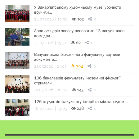
У Закарпатському художньому музеї урочисто
вручили…
24.07.2026 | 10:39
102
0
Лави офіцерів запасу поповнили 13 випускників
кафедри…
22.07.2026 | 15:51
62
0
Випускникам біологічного факультету вручили
документи…
21.07.2026 | 21:01
394
0
106 бакалаврів факультету іноземної філології
отримали…
21.07.2026 | 20:07
143
0
126 студентів факультету історії та міжнародних…
18.07.2026 | 13:05
248
0