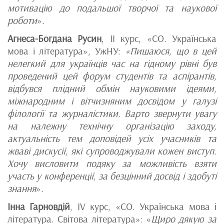
мотивацію до подальшої творчої та наукової
роботи
».
Агнеса-Богдана Русин
, II курс, «СО. Українська
мова і література», УжНУ:
«Пишаюся, що в цей
нелегкий для українців час на гідному рівні був
проведений цей форум студентів та аспірантів,
відбувся плідний обмін науковими ідеями,
міжнародним і вітчизняним досвідом у галузі
філології та журналістики. Варто звернути увагу
на належну технічну організацію заходу,
актуальність тем доповідей усіх учасників та
жваві дискусії, які супроводжували кожен виступ.
Хочу висловити подяку за можливість взяти
участь у конференції, за безцінний досвід і здобуті
знання
».
Інна Гарновдій
, ІV курс, «СО. Українська мова і
література. Світова література»: «
Щиро дякую за