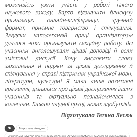
можливість узяти участь у роботі такого
наукового заходу. Варто відзначити блискучу
організацію онлайн-конференції, зручний
формат, приємне товариство і спілкування.
Завдяки наполегливій праці організаторам
удалося чітко організувати секційну роботу. Всі
учасники виголошували цікаві доповіді й вели
змістовні дискусії. Хочу висловити слова
захоплення й подяки за цікаві дослідження й
спілкування у справі підтримки української мови,
літератури, культури! Я мала лише позитивні
враження, дізналася про цікаві дослідження інших
учасників та віртуально познайомилася з
колегами. Бажаю плідної праці, нових здобутків!
»
Підготувала Тетяна Лесюк
Мирослава Лендьел
міжнародна науково-практичнв конференція «Актуальні проблеми філології та журналістики»