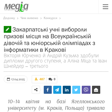
Додому
Чим живемо
Конкурси
Закарпатські учні вибороли
призові місця на Всеукраїнській
дівочій та юніорській олімпіадах з
інформатики в Кракові
Вікторія Юрченко й Андрій Кузьма здобули
дипломи другого ступеня, а Аліна Міца та Іван
Шнейдер ‒ третього
17.04.2025
487
0
10–14 квітня на базі Ягеллонського
університету (м. Краків, Польща) тривала