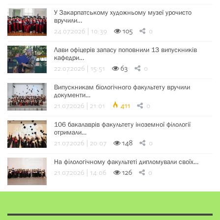
У Закарпатському художньому музеї урочисто
вручили…
24.07.2026 | 10:39
105
0
Лави офіцерів запасу поповнили 13 випускників
кафедри…
22.07.2026 | 15:51
63
0
Випускникам біологічного факультету вручили
документи…
21.07.2026 | 21:01
411
0
106 бакалаврів факультету іноземної філології
отримали…
21.07.2026 | 20:07
148
0
На філологічному факультеті дипломували своїх…
21.07.2026 | 14:06
126
0