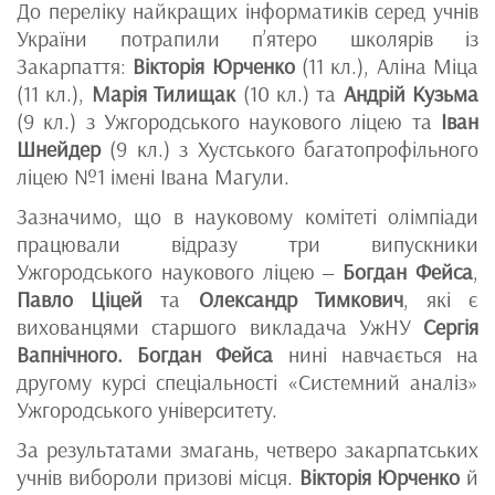
До переліку найкращих інформатиків серед учнів
України потрапили п’ятеро школярів із
Закарпаття:
Вікторія Юрченко
(11 кл.), Аліна Міца
(11 кл.),
Марія Тилищак
(10 кл.) та
Андрій Кузьма
(9 кл.) з Ужгородського наукового ліцею та
Іван
Шнейдер
(9 кл.) з Хустського багатопрофільного
ліцею №1 імені Івана Магули.
Зазначимо, що в науковому комітеті олімпіади
працювали відразу три випускники
Ужгородського наукового ліцею ‒
Богдан Фейса
,
Павло Ціцей
та
Олександр Тимкович
, які є
вихованцями старшого викладача УжНУ
Сергія
Вапнічного.
Богдан Фейса
нині навчається на
другому курсі спеціальності «Системний аналіз»
Ужгородського університету.
За результатами змагань, четверо закарпатських
учнів вибороли призові місця.
Вікторія Юрченко
й