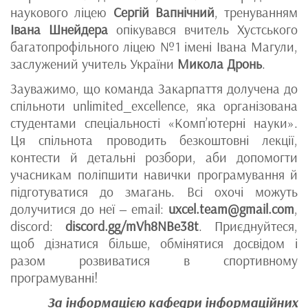
наукового ліцею
Сергій Вапнічний
, тренуванням
Івана Шнейдера
опікувався вчитель Хустського
багатопрофільного ліцею №1 імені Івана Магули,
заслужений учитель України
Микола Дронь
.
Зауважимо, що команда Закарпаття долучена до
спільноти unlimited_excellence, яка організована
студентами спеціальності «Комп’ютерні науки».
Ця спільнота проводить безкоштовні лекції,
контести й детальні розбори, аби допомогти
учасникам поліпшити навички програмування й
підготуватися до змагань. Всі охочі можуть
долучитися до неї ‒ email:
uxcel.team@gmail.com
,
discord:
discord.gg/mVh8NBe38t
. Приєднуйтеся,
щоб дізнатися більше, обмінятися досвідом і
разом розвиватися в спортивному
програмуванні!
За інформацією кафедри інформаційних