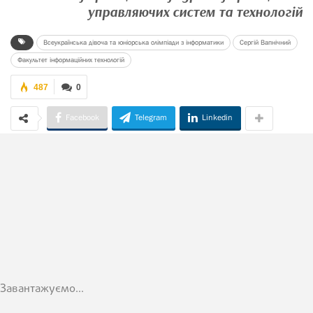
управляючих систем та технологій
Всеукраїнська дівоча та юніорська олімпіади з інформатики
Сергій Вапнічний
Факультет інформаційних технологій
487
0
Facebook
Telegram
Linkedin
Завантажуємо...