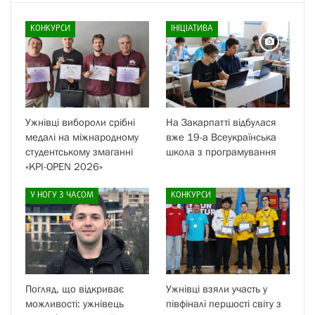
КОНКУРСИ
ІНІЦІАТИВА
Ужнівці вибороли срібні
На Закарпатті відбулася
медалі на міжнародному
вже 19-а Всеукраїнська
студентському змаганні
школа з програмування
«KPI-OPEN 2026»
У НОГУ З ЧАСОМ
КОНКУРСИ
Погляд, що відкриває
Ужнівці взяли участь у
можливості: ужнівець
півфіналі першості світу з