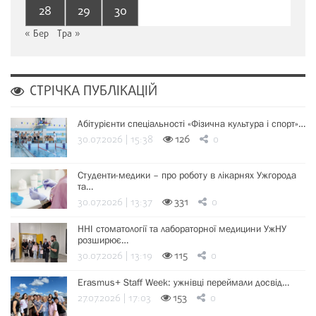
28
29
30
« Бер
Тра »
СТРІЧКА ПУБЛІКАЦІЙ
Абітурієнти спеціальності «Фізична культура і спорт»…
30.07.2026 | 15:38
126
0
Студенти-медики – про роботу в лікарнях Ужгорода
та…
30.07.2026 | 13:37
331
0
ННІ стоматології та лабораторної медицини УжНУ
розширює…
30.07.2026 | 13:19
115
0
Erasmus+ Staff Week: ужнівці переймали досвід…
27.07.2026 | 17:03
153
0