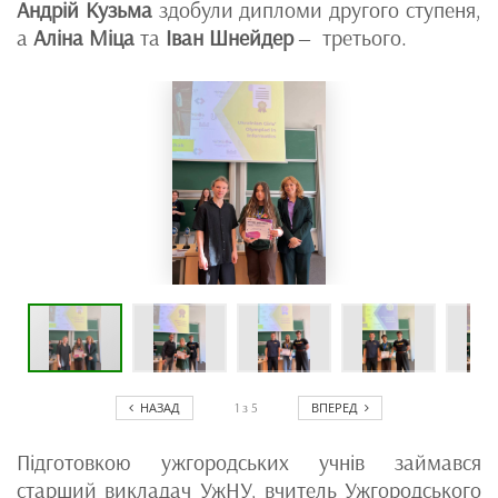
Андрій Кузьма
здобули дипломи другого ступеня,
а
Аліна Міца
та
Іван Шнейдер
‒ третього.
НАЗАД
ВПЕРЕД
1
з
5
Підготовкою ужгородських учнів займався
старший викладач УжНУ, вчитель Ужгородського