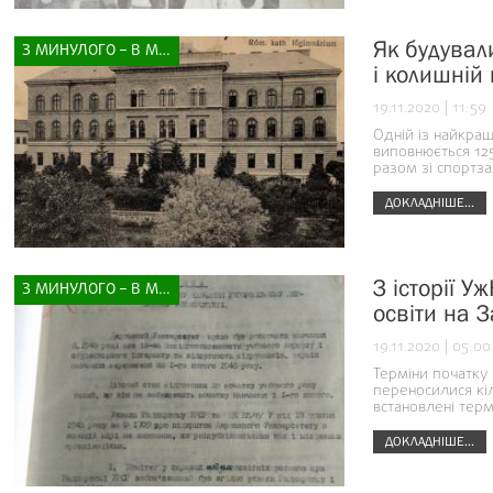
Як будували
З МИНУЛОГО – В МАЙБУТНЄ
і колишній
19.11.2020 | 11:59
Одній із найкращ
виповнюється 125 
разом зі спортз
ДОКЛАДНІШЕ...
З історії У
З МИНУЛОГО – В МАЙБУТНЄ
освіти на З
19.11.2020 | 05:00
Терміни початку
переносилися кіл
встановлені терм
ДОКЛАДНІШЕ...