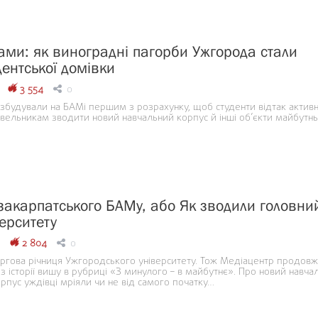
ами: як виноградні пагорби Ужгорода стали
дентської домівки
3 554
0
збудували на БАМі першим з розрахунку, щоб студенти відтак актив
вельникам зводити новий навчальний корпус й інші об’єкти майбутн
і закарпатського БАМу, або Як зводили головни
ерситету
2 804
0
ргова річниця Ужгородського університету. Тож Медіацентр продовж
 з історії вишу в рубриці «З минулого – в майбутнє». Про новий навча
рпус уждівці мріяли чи не від самого початку…