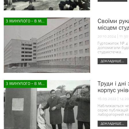
Своїми рук
З МИНУЛОГО – В МАЙБУТНЄ
місцем сту
20.10.2024 | 11:30
Гуртожиток № 4 
допомагали буді
студмістечка...
ДОКЛАДНІШЕ...
Труди і дн
З МИНУЛОГО – В МАЙБУТНЄ
корпус унів
16.09.2022 | 14:20
Наближається че
серію публікацій
лабораторний ко
ДОКЛАДНІШЕ...