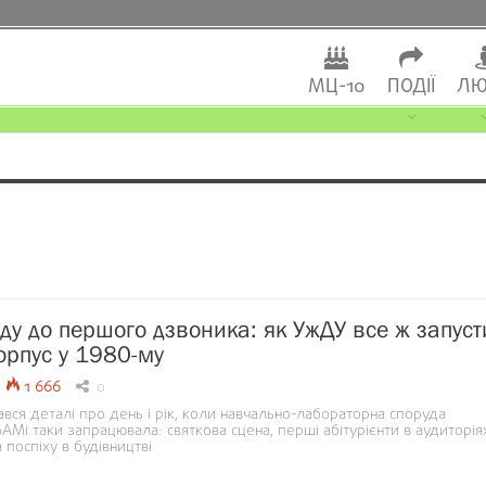
МЦ-10
ПОДІЇ
ЛЮ
уду до першого дзвоника: як УжДУ все ж запуст
орпус у 1980-му
1 666
0
вся деталі про день і рік, коли навчально-лабораторна споруда
БАМі таки запрацювала: святкова сцена, перші абітурієнти в аудиторіях
 поспіху в будівництві