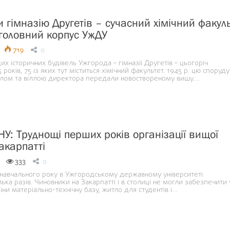
 гімназію Другетів – сучасний хімічний факуль
 головний корпус УжДУ
719
0
их історичних будівель Ужгорода – гімназії Другетів – цьогоріч
років, 75 із яких тут міститься хімічний факультет. 1945 р. цю споруду
алом та віллою директора передали новоствореному вишу.…
жНУ: Труднощі перших років організації вищої
акарпатті
333
0
 навчального року в Ужгородському державному університеті
ька разів. Чиновники на Закарпатті і в столиці не могли забезпечити 
іни матеріально-технічну базу, житло для студентів і…