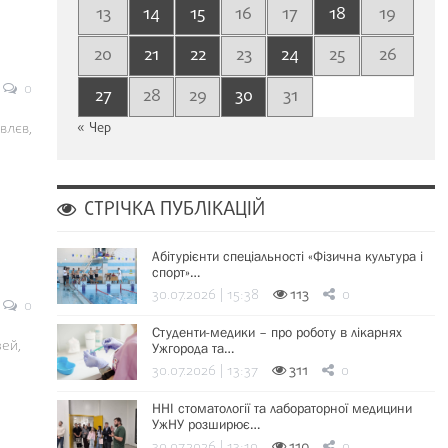
13
14
15
16
17
18
19
20
21
22
23
24
25
26
0
27
28
29
30
31
влєв,
« Чер
СТРІЧКА ПУБЛІКАЦІЙ
Абітурієнти спеціальності «Фізична культура і
спорт»…
30.07.2026 | 15:38
113
0
0
Студенти-медики – про роботу в лікарнях
ей,
Ужгорода та…
30.07.2026 | 13:37
311
0
ННІ стоматології та лабораторної медицини
УжНУ розширює…
30.07.2026 | 13:19
110
0