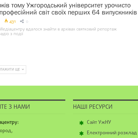
оків тому Ужгородський університет урочисто
 професійний світ своїх перших 64 випускників
431
0
Медіацентру вдалося знайти в архівах святковий репортаж
адіо з події
НТАЖИТИ ЩЕ
ТЕ З НАМИ
НАШІ РЕСУРСИ
ацентру:
Сайт УжНУ
ород,
Електронний розклад