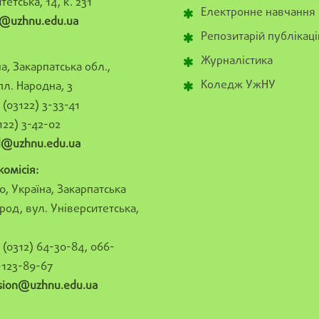
тетська, 14, к. 231
Електронне навчання
@uzhnu.edu.ua
Репозитарій публікаці
Журналістика
а, Закарпатська обл.,
Коледж УжНУ
пл. Народна, 3
(03122) 3-33-41
122) 3-42-02
al@uzhnu.edu.ua
омісія:
0, Україна, Закарпатська
род, вул. Університетська,
(0312) 64-30-84, 066-
-123-89-67
sion@uzhnu.edu.ua