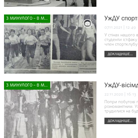
УжДУ спорт
З МИНУЛОГО – В МАЙБУТНЄ
07.11.2021 | 12:49
У стінах нашого 
студенти істфаку
член спортклубу 
ДОКЛАДНІШЕ...
УжДУ-вісім
З МИНУЛОГО – В МАЙБУТНЄ
22.11.2020 | 16:13
Попри побутові п
різноманітним. 
трудилися на буд
ДОКЛАДНІШЕ...