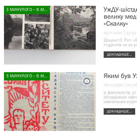
УжДУ-шістде
З МИНУЛОГО – В МАЙБУТНЄ
велику мед
«Скалку»
05.11.2020 | 23:59
Доцент О. Рот: «
студентів за 20 ро
ДОКЛАДНІШЕ...
Яким був У
З МИНУЛОГО – В МАЙБУТНЄ
26.10.2020 | 09:0
9 факультетів, 5
обладнаних навча
навчальних корпу
ДОКЛАДНІШЕ...