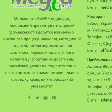
вул. Універси
E-mail:
media
Ректорат:
Медіацентр УжНУ – підрозділ,
88000, Україн
покликаний презентувати широкій
м. Ужгород, 
громадськості здобутки навчально-
Телефон: +38 
виховного процесу, наукової, методичної
Факс: +38 (03
та дослідно-експериментальної
E-mail:
offici
діяльності науково-педагогічного
колективу, спортивних досягнень,
Приймальна к
організації дозвілля студентів тощо
Адреса: 8800
такого потужного науково-навчального
обл., м. Ужго
осередку краю, як Ужгородський
14, кімн. 228
університет.
Телефон: +38 
5716240, 096
E-mail:
admis