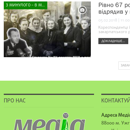
Рівно 67 р
З МИНУЛОГО – В МАЙБУТНЄ
відрядив у
05.02.2018 | 11:00
Кореспондентці 
закарпатського р
ДОКЛАДНІШЕ...
ЗАВА
ПРО НАС
КОНТАКТУЙ
Адреса Меді
88000 м. Ужг