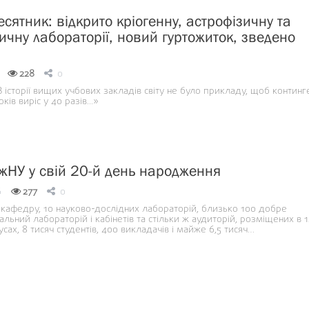
сятник: відкрито кріогенну, астрофізичну та
ичну лабораторії, новий гуртожиток, зведено
228
0
В історії вищих учбових закладів світу не було прикладу, щоб континг
ків виріс у 40 разів...»
жНУ у свій 20-й день народження
6
277
0
1 кафедру, 10 науково-дослідних лабораторій, близько 100 добре
льний лабораторій і кабінетів та стільки ж аудиторій, розміщених в 1
сах, 8 тисяч студентів, 400 викладачів і майже 6,5 тисяч…