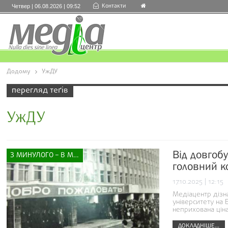
Контакти
Четвер | 06.08.2026 | 09:52
Додому
УжДУ
перегляд теґів
УжДУ
Від довгоб
З МИНУЛОГО – В МАЙБУТНЄ
головний к
17.10.2025 | 12:15
Медіацентр дізна
університету на 
неприхована ціна
ДОКЛАДНІШЕ...