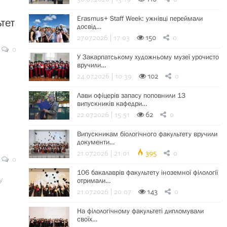
Erasmus+ Staff Week: ужнівці переймали
тет
досвід…
27.07.2026 | 17:03
150
0
0
У Закарпатському художньому музеї урочисто
вручили…
24.07.2026 | 10:39
102
0
Лави офіцерів запасу поповнили 13
випускників кафедри…
22.07.2026 | 15:51
62
0
Випускникам біологічного факультету вручили
документи…
21.07.2026 | 21:01
395
0
0
106 бакалаврів факультету іноземної філології
у
отримали…
21.07.2026 | 20:07
143
0
На філологічному факультеті дипломували
своїх…