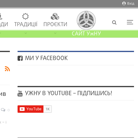
Вхід
ДИ
ТРАДИЦІЇ
ПРОЄКТИ
САЙТ УжНУ
МИ У FACEBOOK
УЖНУ В YOUTUBE – ПІДПИШИСЬ!
ив
0
 – і