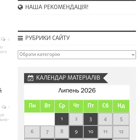
НАША РЕКОМЕНДАЦІЯ!
РУБРИКИ САЙТУ
0
но
ього
Рубрики
сайту
КАЛЕНДАР МАТЕРІАЛІВ
й
Липень 2026
Пн
Вт
Ср
Чт
Пт
Сб
Нд
1
ує
1
2
3
4
5
льно-
6
7
8
9
10
11
12