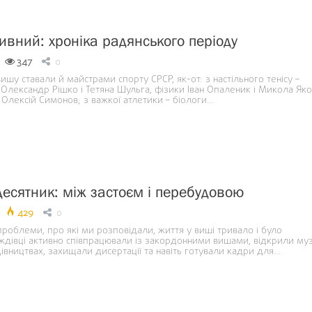
ивний: хроніка радянського періоду
347
0
вишу ставали й майстрами спорту СРСР, як-от: з настільного тенісу –
 Олександр Рішко і Тетяна Шульга, фізики Іван Опаленик і Микола Яко
Олексій Симонов; з важкої атлетики – біологи…
десятник: між застоєм і перебудовою
429
0
роблеми, про які ми розповідали, життя у виші тривало і було
Уждівці активно співпрацювали із закордонними вишами, відкрили муз
івництвах, захищали дисертації та навіть готували кадри для…