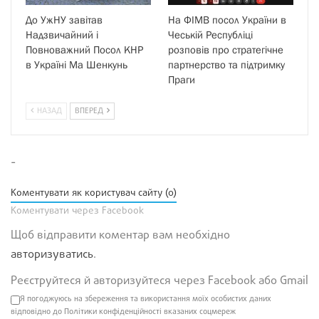
До УжНУ завітав
На ФІМВ посол України в
Надзвичайний і
Чеській Республіці
Повноважний Посол КНР
розповів про стратегічне
в Україні Ма Шенкунь
партнерство та підтримку
Праги
НАЗАД
ВПЕРЕД
-
Коментувати як користувач сайту (0)
Коментувати через Facebook
Щоб відправити коментар вам необхідно
авторизуватись
.
Реєструйтеся й авторизуйтеся через Facebook або Gmail
Я погоджуюсь на збереження та використання моїх особистих даних
відповідно до Політики конфіденційності вказаних соцмереж