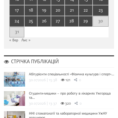
17
18
19
20
21
22
23
24
25
26
27
28
29
30
31
« Вер
Лис »
СТРІЧКА ПУБЛІКАЦІЙ
Абітурієнти спеціальності «Фізична культура і спорт»…
30.07.2026 | 15:38
121
0
Студенти-медики – про роботу в лікарнях Ужгорода
та…
30.07.2026 | 13:37
320
0
ННІ стоматології та лабораторної медицини УжНУ
розширює…