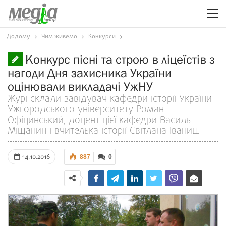
Додому
Чим живемо
Конкурси
Конкурс пісні та строю в ліцеїстів з
нагоди Дня захисника України
оцінювали викладачі УжНУ
Журі склали завідувач кафедри історії України
Ужгородського університету Роман
Офіцинський, доцент цієї кафедри Василь
Міщанин і вчителька історії Світлана Іваниш
14.10.2016
887
0