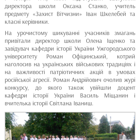
директора школи Оксана Станко, учитель
предмету «Захист Вітчизни» Іван Шкелебей та
класні керівники.
На урочистому шикуванні учасників змагань
привітали директор школи Олена Іщенко та
завідувач кафедри історії України Ужгородського
університету Роман Офіцинський, котрий
наголосив на українських військових традиціях і
на важливості патріотичних акцій в умовах
російської агресії. Роман Андрійович очолив журі
конкурсу, до якого також увійшли доцент
кафедри історії України Василь Міщанин і
вчителька історії Світлана Іваниш.