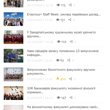
30.07.2026 | 13:19
113
0
Erasmus+ Staff Week: ужнівці переймали досвід…
27.07.2026 | 17:03
151
0
У Закарпатському художньому музеї урочисто
вручили…
24.07.2026 | 10:39
102
0
Лави офіцерів запасу поповнили 13 випускників
кафедри…
22.07.2026 | 15:51
62
0
Випускникам біологічного факультету вручили
документи…
21.07.2026 | 21:01
410
0
106 бакалаврів факультету іноземної філології
отримали…
21.07.2026 | 20:07
147
0
На філологічному факультеті дипломували своїх…