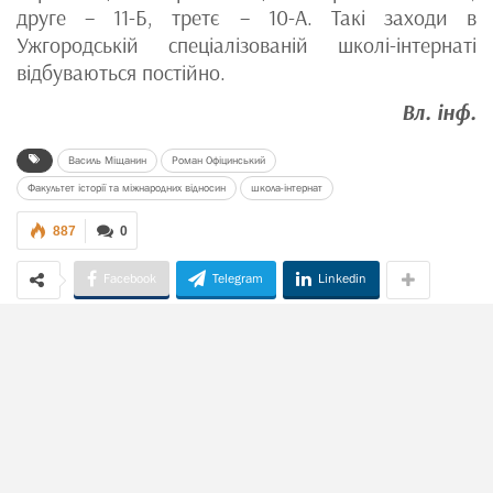
друге – 11-Б, третє – 10-А. Такі заходи в
Ужгородській спеціалізованій школі-інтернаті
відбуваються постійно.
Вл. інф.
Василь Міщанин
Роман Офіцинський
Факультет історії та міжнародних відносин
школа-інтернат
887
0
Facebook
Telegram
Linkedin